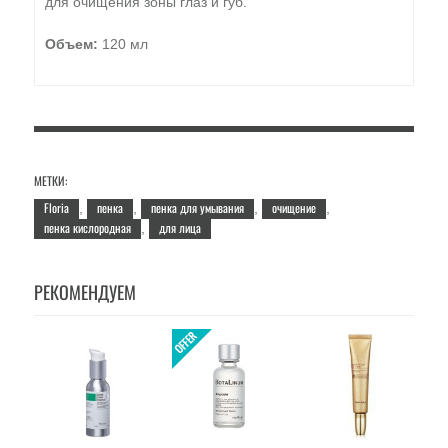
для очищения зоны глаз и губ.
Объем:
120 мл
МЕТКИ:
Floria
пенка
пенка для умывания
очищение
,
,
,
,
пенка кислородная
для лица
,
РЕКОМЕНДУЕМ