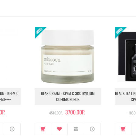
ION - КРЕМ С
BEAN CREAM - КРЕМ С ЭКСТРАКТОМ
BLACK TEA LI
F50++++
СОЕВЫХ БОБОВ
СР
0Р.
3700.00Р.
4510.00Р.
10500