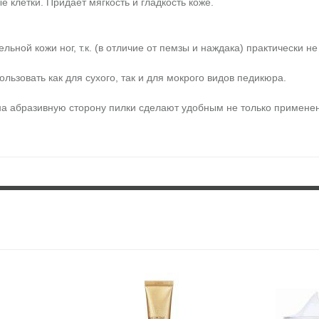
 клетки. Придает мягкость и гладкость коже.
льной кожи ног, т.к. (в отличие от пемзы и наждака) практически не
льзовать как для сухого, так и для мокрого видов педикюра.
на абразивную сторону пилки сделают удобным не только примене