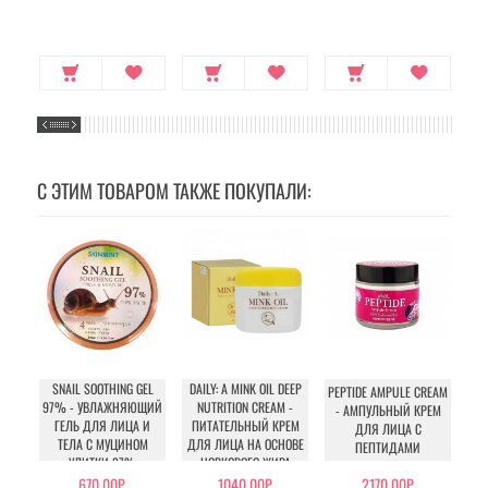
С ЭТИМ ТОВАРОМ ТАКЖЕ ПОКУПАЛИ:
SNAIL SOOTHING GEL
DAILY: A MINK OIL DEEP
PEPTIDE AMPULE CREAM
97% - УВЛАЖНЯЮЩИЙ
NUTRITION CREAM -
- АМПУЛЬНЫЙ КРЕМ
ГЕЛЬ ДЛЯ ЛИЦА И
ПИТАТЕЛЬНЫЙ КРЕМ
ДЛЯ ЛИЦА С
МА
ТЕЛА С МУЦИНОМ
ДЛЯ ЛИЦА НА ОСНОВЕ
ПЕПТИДАМИ
К
УЛИТКИ 97%
НОРКОВОГО ЖИРА
670.00Р.
1040.00Р.
2170.00Р.