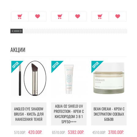
АКЦИИ
AQUA O2 SHIELD UV
B
ANGLED EYE SHADOW
BEAN CREAM - КРЕМ С
PROTECTION - КРЕМ С
BRUSH - КИСТЬ ДЛЯ
ЭКСТРАКТОМ СОЕВЫХ
КИСЛОРОДОМ 3 В 1
УХ
НАНЕСЕНИЯ ТЕНЕЙ
БОБОВ
SPF50++++
420.00Р.
5382.00Р.
3700.00Р.
570.00Р.
6570.00Р.
4510.00Р.
105