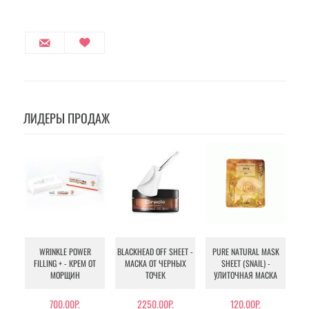
ЛИДЕРЫ ПРОДАЖ
WRINKLE POWER
BLACKHEAD OFF SHEET -
PURE NATURAL MASK
MU
FILLING + - КРЕМ ОТ
МАСКА ОТ ЧЕРНЫХ
SHEET (SNAIL) -
- 
МОРЩИН
ТОЧЕК
УЛИТОЧНАЯ МАСКА
Э
700.00Р.
2250.00Р.
120.00Р.