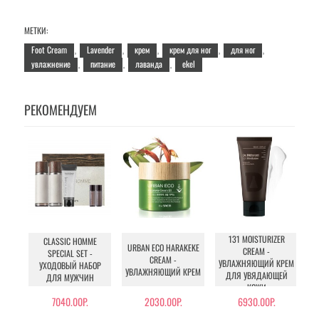
МЕТКИ:
Foot Cream
Lavender
крем
крем для ног
для ног
,
,
,
,
,
увлажнение
питание
лаванда
ekel
,
,
,
РЕКОМЕНДУЕМ
131 MOISTURIZER
CLASSIC HOMME
URBAN ECO HARAKEKE
CREAM -
SPECIAL SET -
CREAM -
УВЛАЖНЯЮЩИЙ КРЕМ
УХОДОВЫЙ НАБОР
УВЛАЖНЯЮЩИЙ КРЕМ
ДЛЯ УВЯДАЮЩЕЙ
О
ДЛЯ МУЖЧИН
КОЖИ
7040.00Р.
2030.00Р.
6930.00Р.
28