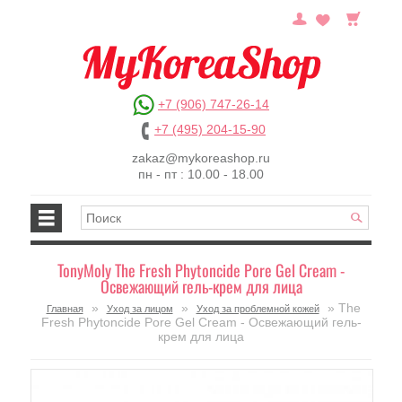
+7 (906) 747-26-14
+7 (495) 204-15-90
zakaz@mykoreashop.ru
пн - пт : 10.00 - 18.00
TonyMoly The Fresh Phytoncide Pore Gel Cream -
Освежающий гель-крем для лица
»
»
» The
Главная
Уход за лицом
Уход за проблемной кожей
Fresh Phytoncide Pore Gel Cream - Освежающий гель-
крем для лица