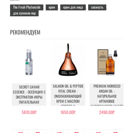
The Fresh Phytoncide
крем
крем для лица
свежесть
,
,
,
,
для сужения пор
РЕКОМЕНДУЕМ
SALMON OIL & PEPTIDE
PREMIUM MOROCCO
SECRET CAVIAR
VITAL CREAM -
ARGAN OIL -
ESSENCE - ЭССЕНЦИЯ С
ОМОЛАЖИВАЮЩИЙ
НАТУРАЛЬНОЕ
ЭКСТРАКТОМ ИКРЫ
КРЕМ С МАСЛОМ
АРГАНОВОЕ
ПИТАТЕЛЬНАЯ
ЛОСОСЯ И
МАРОККАНСКОЕ МАСЛО
ПЕПТИДАМИ
ДЛЯ ВОЛОС
5870.00Р.
1650.00Р.
2490.00Р.