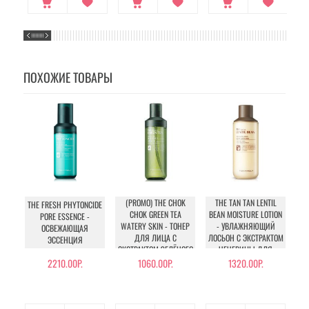
ПОХОЖИЕ ТОВАРЫ
(PROMO) THE CHOK
THE TAN TAN LENTIL
THE FRESH PHYTONCIDE
CHOK GREEN TEA
BEAN MOISTURE LOTION
PORE ESSENCE -
WATERY SKIN - ТОНЕР
- УВЛАЖНЯЮЩИЙ
ОСВЕЖАЮЩАЯ
ДЛЯ ЛИЦА С
ЛОСЬОН С ЭКСТРАКТОМ
ЭССЕНЦИЯ
ЭКСТРАКТОМ ЗЕЛЁНОГО
ЧЕЧЕВИЦЫ ДЛЯ
ЧАЯ
КОМБИНИРОВАННОЙ И
2210.00Р.
1060.00Р.
1320.00Р.
ЖИРНОЙ КОЖИ