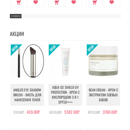
АКЦИИ
AQUA O2 SHIELD UV
B
ANGLED EYE SHADOW
BEAN CREAM - КРЕМ С
PROTECTION - КРЕМ С
BRUSH - КИСТЬ ДЛЯ
ЭКСТРАКТОМ СОЕВЫХ
КИСЛОРОДОМ 3 В 1
УХ
НАНЕСЕНИЯ ТЕНЕЙ
БОБОВ
SPF50++++
420.00Р.
5382.00Р.
3700.00Р.
570.00Р.
6570.00Р.
4510.00Р.
105