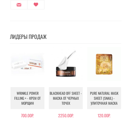
ЛИДЕРЫ ПРОДАЖ
WRINKLE POWER
BLACKHEAD OFF SHEET -
PURE NATURAL MASK
MU
FILLING + - КРЕМ ОТ
МАСКА ОТ ЧЕРНЫХ
SHEET (SNAIL) -
- 
МОРЩИН
ТОЧЕК
УЛИТОЧНАЯ МАСКА
Э
700.00Р.
2250.00Р.
120.00Р.