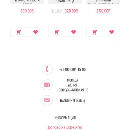
ОВАЛА ЛИЦА
ГРУДИ
ОЧИЩАЮЩИЕ ШАРИКИ
ВО
890.00Р.
320.00Р.
2770.00Р.
370.00Р.
+7 (495) 204-15-90
МОСКВА
УЛ. 1-Я
НОВОКУЗЬМИНСКАЯ 10
НАПИШИТЕ НАМ :)
ИНФОРМАЦИЯ
Договор (Оферта)