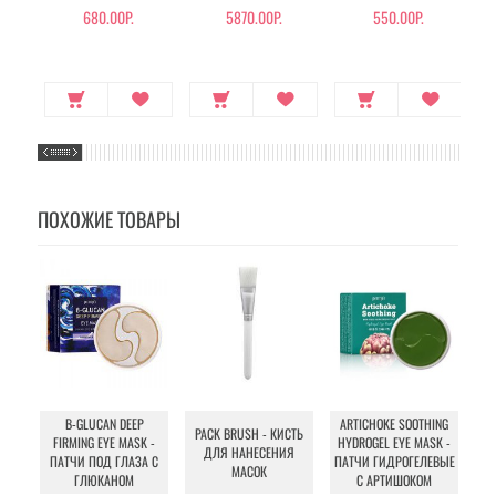
РОМАШКОЙ
680.00Р.
5870.00Р.
550.00Р.
ПОХОЖИЕ ТОВАРЫ
B-GLUCAN DEEP
ARTICHOKE SOOTHING
PACK BRUSH - КИСТЬ
S
FIRMING EYE MASK -
HYDROGEL EYE MASK -
ДЛЯ НАНЕСЕНИЯ
ПИ
ПАТЧИ ПОД ГЛАЗА С
ПАТЧИ ГИДРОГЕЛЕВЫЕ
МАСОК
ГЛЮКАНОМ
С АРТИШОКОМ