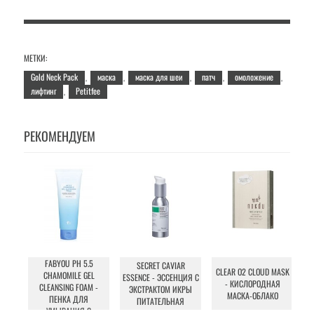
МЕТКИ:
Gold Neck Pack
маска
маска для шеи
патч
омоложение
,
,
,
,
,
лифтинг
Petitfee
,
РЕКОМЕНДУЕМ
FABYOU PH 5.5
SECRET CAVIAR
CLEAR O2 CLOUD MASK
CHAMOMILE GEL
ESSENCE - ЭССЕНЦИЯ С
- КИСЛОРОДНАЯ
CLEANSING FOAM -
ЭКСТРАКТОМ ИКРЫ
МАСКА-ОБЛАКО
ПЕНКА ДЛЯ
ПИТАТЕЛЬНАЯ
УМЫВАНИЯ С