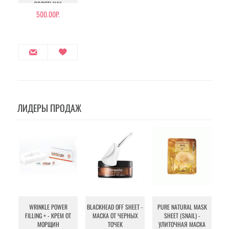
ЗОЛОТЫМИ
ЧАСТИЦАМИ
500.00Р.
ЛИДЕРЫ ПРОДАЖ
WRINKLE POWER
BLACKHEAD OFF SHEET -
PURE NATURAL MASK
MU
FILLING + - КРЕМ ОТ
МАСКА ОТ ЧЕРНЫХ
SHEET (SNAIL) -
- 
МОРЩИН
ТОЧЕК
УЛИТОЧНАЯ МАСКА
Э