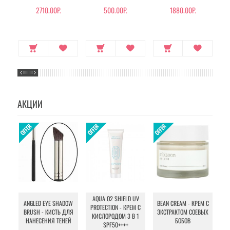
2710.00Р.
500.00Р.
1880.00Р.
АКЦИИ
AQUA O2 SHIELD UV
B
ANGLED EYE SHADOW
BEAN CREAM - КРЕМ С
PROTECTION - КРЕМ С
BRUSH - КИСТЬ ДЛЯ
ЭКСТРАКТОМ СОЕВЫХ
КИСЛОРОДОМ 3 В 1
УХ
НАНЕСЕНИЯ ТЕНЕЙ
БОБОВ
SPF50++++