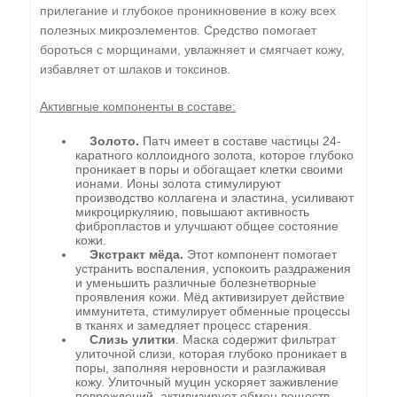
прилегание и глубокое проникновение в кожу всех
полезных микроэлементов. Средство помогает
бороться с морщинами, увлажняет и смягчает кожу,
избавляет от шлаков и токсинов.
Активгные компоненты в составе:
Золото.
Патч имеет в составе частицы 24-
каратного коллоидного золота, которое глубоко
проникает в поры и обогащает клетки своими
ионами. Ионы золота стимулируют
производство коллагена и эластина, усиливают
микроциркуляию, повышают активность
фибропластов и улучшают общее состояние
кожи.
Экстракт мёда.
Этот компонент помогает
устранить воспаления, успокоить раздражения
и уменьшить различные болезнетворные
проявления кожи. Мёд активизирует действие
иммунитета, стимулирует обменные процессы
в тканях и замедляет процесс старения.
Слизь улитки
. Маска содержит фильтрат
улиточной слизи, которая глубоко проникает в
поры, заполняя неровности и разглаживая
кожу. Улиточный муцин ускоряет заживление
повреждений, активизирует обмен веществ,