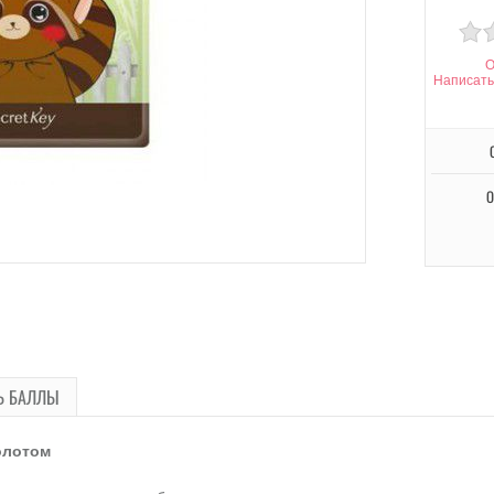
О
Написать
О
Ь БАЛЛЫ
олотом