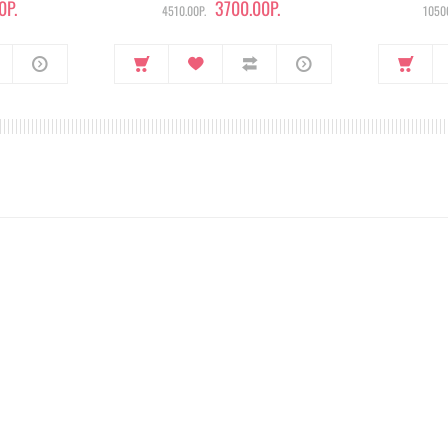
0Р.
3700.00Р.
4510.00Р.
10500