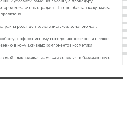
омашних условиях, заменяя салонную процедуру
торой кожа очень страдает. Плотно облегая кожу, маска
 пропитана.
кстракты розы, центеллы азиатской, зеленого чая.
особствует эффективному выведению токсинов и шлаков,
вению в кожу активных компонентов косметики.
и свежей, омолаживая даже самую вялую и безжизненную
ическим реакциям, розовая вода станет настоящим
ероз.
ется, исчезают поверхностные морщинки, а глубокие
я кожи, поэтому является мощным anti-age
ном уровне. Кожа становится более упругой и
асекать время, можно даже поспать. Маска комфорта в