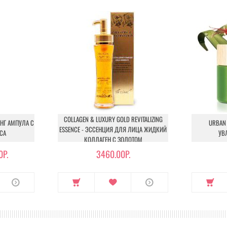
ить маску и аккуратно постукивающими движениями разгладить, д
COLLAGEN & LUXURY GOLD REVITALIZING
ИНГ АМПУЛА С
URBAN 
ESSENCE - ЭССЕНЦИЯ ДЛЯ ЛИЦА ЖИДКИЙ
СА
УВ
КОЛЛАГЕН С ЗОЛОТОМ
0Р.
3460.00Р.