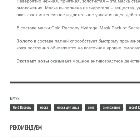
Невероятно нежная, приятная, золотистая – эта маска ст
омоложения. Маска выполнена из гидрогеля – вещества, уд
оказывает интенсивное и длительное увлажняющее действие
В составе маски Gold Racoony Hydrogel Mask Pack от Secre
Золото
в составе патчей способствует быстрому проникно
кожа постоянно обновляется на клеточном уровне, омолаж
Экстракт розы
оказывает мощное антивозрастное действие
кожу, разглаживает морщинки. Для гиперчувствительной и
спасением: регенерирует, устраняет воспалительные реак
Гиалуроновая кислота
интенсивно увлажняет кожу, прони
становятся менее выраженными. Гиалуроновая кислота сти
МЕТКИ:
Gold Racoony
маска
маска для лица
енот
омоложение
secret k
,
,
,
,
,
Алмазная пудра
придает коже изысканное натуральное св
компонентом.
РЕКОМЕНДУЕМ
Регулярное применение маски позволяет занчительно улуч
подтянутой, разглаживается и осветляется. Еще одно преи