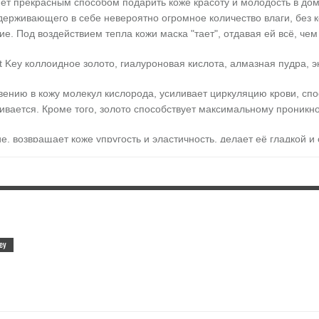
анет прекрасным способом подарить коже красоту и молодость в д
ерживающего в себе невероятно огромное количество влаги, без ко
. Под воздействием тепла кожи маска "тает", отдавая ей всё, чем
t Key коллоидное золото, гиалуроновая кислота, алмазная пудра, э
вению в кожу молекул кислорода, усиливает циркуляцию крови, сп
ивается. Кроме того, золото способствует максимальному проникно
, возвращает коже упругость и эластичность, делает её гладкой 
 истонченной кожи, а также кожи, подверженной различным аллерг
ции, оказывает укрепляющее действие, уменьшает гиперемию и куп
кая даже в самые глубокие слои, благодаря чему кожа разглажива
мулирует в тканях выработку эластина и коллагена.
ey
ечение, а также обладает высокой эффективностью против старени
шить состояние кожи, запустив процессы ее омоложения на клеточ
мущество маски из гидрогеля – ее безвредность, можно даже не з