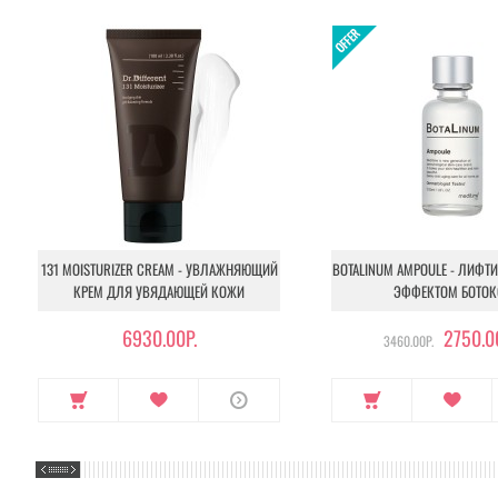
применении, не съезжает с лица.
Применение:
на очищенную и тонизированную кожу прилож
Объём:
35 гр.
131 MOISTURIZER CREAM - УВЛАЖНЯЮЩИЙ
BOTALINUM AMPOULE - ЛИФТ
КРЕМ ДЛЯ УВЯДАЮЩЕЙ КОЖИ
ЭФФЕКТОМ БОТОК
6930.00Р.
2750.0
3460.00Р.