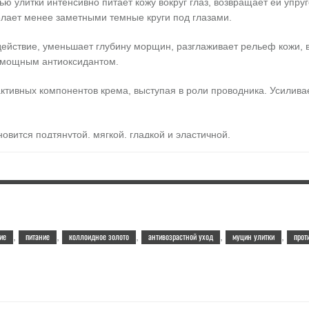
зью улитки интенсивно питает кожу вокруг глаз, возвращает ей упр
елает менее заметными темные круги под глазами.
ствие, уменьшает глубину морщин, разглаживает рельеф кожи, во
я мощным антиоксидантом.
активных компонентов крема, выступая в роли проводника. Усилив
овится подтянутой, мягкой, гладкой и эластичной.
тельно очищенную кожу вокруг глаз. Проработайте мягкими посту
н гликоль, бутилен гликоль дикаприлат, стеариловый спирт, цетило
ное растительное масло, этилгексил пальмитат, бетаин, масло пен
ат натрия, 1,2-гександиол, аденозин, ЭДТА, аллантоин, экстракт ш
ие
питание
коллоидное золото
антивозрастной уход
муцин улитки
прот
,
,
,
,
,
ное золото, солодовый экстракт, фильтрат улиточного секрета. вода
 спирт, полиглицерил-3 метилглюкозы дистеарат, гидроксиэтил акр
 пенника лугового, сквалан, феноксиэтанол, хлорфенезин, отдушка,
кт шафрана, экстракт тимьяна, экстракт цветов кампсиса, экстракт 