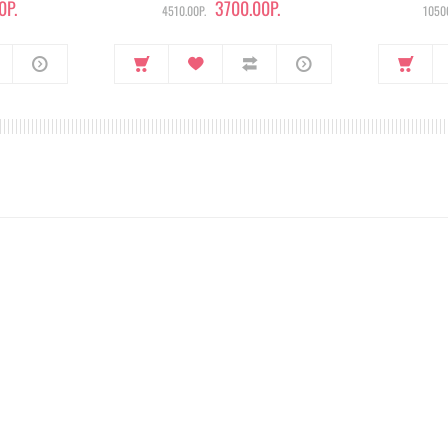
0Р.
3700.00Р.
4510.00Р.
10500