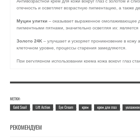
Антивозрастной крем для кожи вокруг глаз с золотом и сли
отечность и осветляет возрастную пигментацию, а также д
Муцин улитки
– оказывает выраженное омолаживающее дей
пигментными пятнами, значительно осветляя их: являетс
Золото 24K
– улучшает и ускоряет проникновение в кожу 
клеточном уровне, процессы старения замедляются.
При регулярном использовании крема кожа вокруг глаз стан
Применение:
наносите утром и/или вечером на предвари
Состав:
вода, глицерин, каприиловый триглицерид, бутиле
гидроксиэтил акрилат, глицерил стеарат, гидрогенезирован
МЕТКИ:
отдушка, арахдиловый спирт, миристиловый спирт, гиалурон
Gold Snail
Lift Action
Eye Cream
крем
крем для глаз
увлажнен
,
,
,
,
,
экстракт дикой герани, экстракт цветов гибискуса, коллоид
бутилен гликоль дикаприлат, стеариловый спирт, цетиловый
растительное масло, этилгексил пальмитат, бетаин, масло
РЕКОМЕНДУЕМ
натрия, 1,2-гександиол, аденозин, ЭДТА, аллантоин, экстра
золото, солодовый экстракт, фильтрат улиточного секрета.