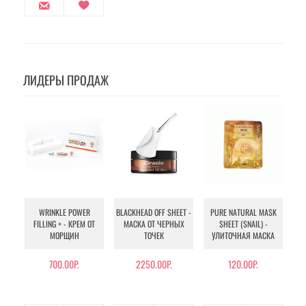
ЛИДЕРЫ ПРОДАЖ
WRINKLE POWER
BLACKHEAD OFF SHEET -
PURE NATURAL MASK
MU
FILLING + - КРЕМ ОТ
МАСКА ОТ ЧЕРНЫХ
SHEET (SNAIL) -
- 
МОРЩИН
ТОЧЕК
УЛИТОЧНАЯ МАСКА
Э
700.00Р.
2250.00Р.
120.00Р.