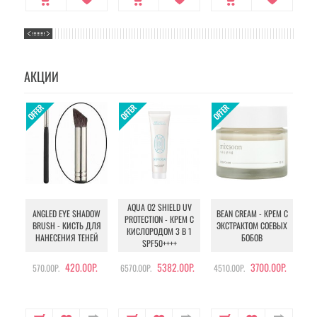
АКЦИИ
AQUA O2 SHIELD UV
B
ANGLED EYE SHADOW
BEAN CREAM - КРЕМ С
PROTECTION - КРЕМ С
BRUSH - КИСТЬ ДЛЯ
ЭКСТРАКТОМ СОЕВЫХ
КИСЛОРОДОМ 3 В 1
УХ
НАНЕСЕНИЯ ТЕНЕЙ
БОБОВ
SPF50++++
420.00Р.
5382.00Р.
3700.00Р.
570.00Р.
6570.00Р.
4510.00Р.
105