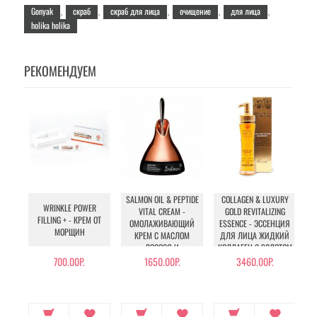
Gonyak
скраб
скраб для лица
очищение
для лица
,
,
,
,
,
holika holika
РЕКОМЕНДУЕМ
SALMON OIL & PEPTIDE
COLLAGEN & LUXURY
WRINKLE POWER
VITAL CREAM -
GOLD REVITALIZING
FILLING + - КРЕМ ОТ
ОМОЛАЖИВАЮЩИЙ
ESSENCE - ЭССЕНЦИЯ
МОРЩИН
КРЕМ С МАСЛОМ
ДЛЯ ЛИЦА ЖИДКИЙ
ЛОСОСЯ И
КОЛЛАГЕН С ЗОЛОТОМ
М
ПЕПТИДАМИ
700.00Р.
1650.00Р.
3460.00Р.