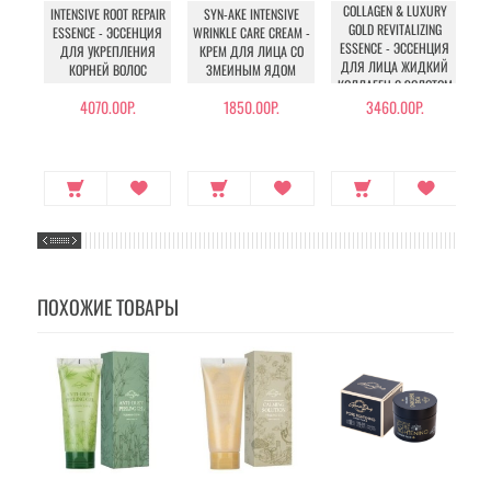
COLLAGEN & LUXURY
T
INTENSIVE ROOT REPAIR
SYN-AKE INTENSIVE
GOLD REVITALIZING
ESSENCE - ЭССЕНЦИЯ
WRINKLE CARE CREAM -
ESSENCE - ЭССЕНЦИЯ
ДЛЯ УКРЕПЛЕНИЯ
КРЕМ ДЛЯ ЛИЦА СО
ДЛЯ ЛИЦА ЖИДКИЙ
Ш
КОРНЕЙ ВОЛОС
ЗМЕИНЫМ ЯДОМ
КОЛЛАГЕН С ЗОЛОТОМ
4070.00Р.
1850.00Р.
3460.00Р.
ПОХОЖИЕ ТОВАРЫ