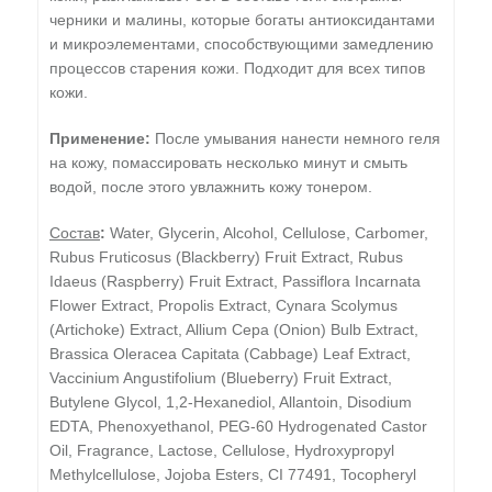
черники и малины, которые богаты антиоксидантами
и микроэлементами, способствующими замедлению
процессов старения кожи. Подходит для всех типов
кожи.
Применение:
После умывания нанести немного геля
на кожу, помассировать несколько минут и смыть
водой, после этого увлажнить кожу тонером.
Состав
:
Water, Glycerin, Alcohol, Cellulose, Carbomer,
Rubus Fruticosus (Blackberry) Fruit Extract, Rubus
Idaeus (Raspberry) Fruit Extract, Passiflora Incarnata
Flower Extract, Propolis Extract, Cynara Scolymus
(Artichoke) Extract, Allium Cepa (Onion) Bulb Extract,
Brassica Oleracea Capitata (Cabbage) Leaf Extract,
Vaccinium Angustifolium (Blueberry) Fruit Extract,
Butylene Glycol, 1,2-Hexanediol, Allantoin, Disodium
EDTA, Phenoxyethanol, PEG-60 Hydrogenated Castor
Oil, Fragrance, Lactose, Cellulose, Hydroxypropyl
Methylcellulose, Jojoba Esters, CI 77491, Tocopheryl