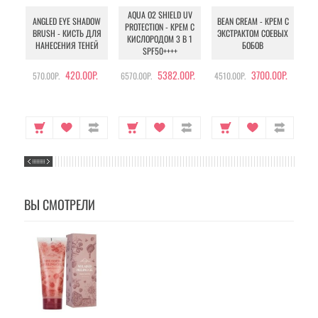
AQUA O2 SHIELD UV
B
ANGLED EYE SHADOW
BEAN CREAM - КРЕМ С
PROTECTION - КРЕМ С
BRUSH - КИСТЬ ДЛЯ
ЭКСТРАКТОМ СОЕВЫХ
КИСЛОРОДОМ 3 В 1
УХ
НАНЕСЕНИЯ ТЕНЕЙ
БОБОВ
SPF50++++
420.00Р.
5382.00Р.
3700.00Р.
570.00Р.
6570.00Р.
4510.00Р.
105
ВЫ СМОТРЕЛИ