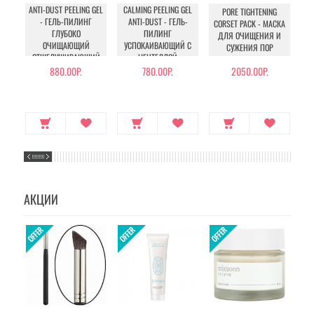
ANTI-DUST PEELING GEL
CALMING PEELING GEL
PO
PORE TIGHTENING
- ГЕЛЬ-ПИЛИНГ
ANTI-DUST - ГЕЛЬ-
S
CORSET PACK - МАСКА
ГЛУБОКО
ПИЛИНГ
ДЛЯ ОЧИЩЕНИЯ И
ОЧИЩАЮЩИЙ
УСПОКАИВАЮЩИЙ С
Г
СУЖЕНИЯ ПОР
ОТШЕЛУШИВАЮЩИЙ
ЦЕНТЕЛЛОЙ
АЗИАТСКОЙ
880.00Р.
780.00Р.
2050.00Р.
АКЦИИ