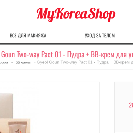
ВСЕ ДЛЯ МАКИЯЖА
УХОД ЗА ТЕЛОМ
 Goun Two-way Pact 01 - Пудра + BB-крем для
»
» Gyeol Goun Two-way Pact 01 - Пудра + BB-крем
кияжа
ББ кремы
2