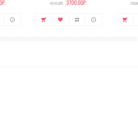
0Р.
3700.00Р.
4510.00Р.
10500