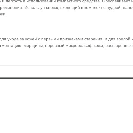
и легкость в использовании компактного средства. Обеспечивает
рименения: Используя спонж, входящий в комплект с пудрой, нане
нки:
 для ухода за кожей с первыми признаками старения, и для зрело
игментацию, морщины, неровный микрорельеф кожи, расширенные п
 крема или же как самостоятельное средство.
свет