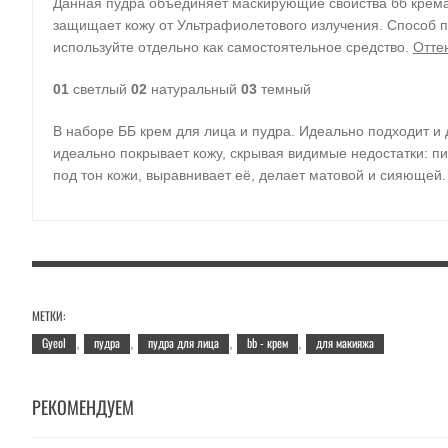
Данная пудра объединяет маскирующие свойства бб крема 
защищает кожу от Ультрафиолетового излучения. Способ п
используйте отдельно как самостоятельное средство.
Отте
01
светлый
02
натуральный
03
темный
В наборе ББ крем для лица и пудра. Идеально подходит и
идеально покрывает кожу, скрывая видимые недостатки: п
под тон кожи, выравнивает её, делает матовой и сияющей.
Применение
: при помощи спонжа нанести пудру поверх BB
Набор представлен тремя сочетаниями цвета:
№ 1
: Легкое сияние;
№ 2
: Природное сияние;
№ 3
Мягкий 
Объём
: 20 мл
МЕТКИ:
Gyeol
пудра
пудра для лица
bb - крем
для макияжа
,
,
,
,
РЕКОМЕНДУЕМ