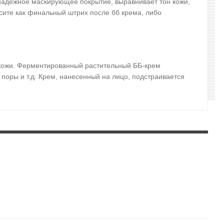
 надежное маскирующее покрытие, выравнивает тон кожи,
сите как финальный штрих после бб крема, либо
й кожи. Ферментированный растительный ББ-крем
оры и т.д. Крем, нанесенный на лицо, подстраивается