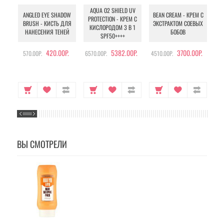
AQUA O2 SHIELD UV
B
ANGLED EYE SHADOW
BEAN CREAM - КРЕМ С
PROTECTION - КРЕМ С
BRUSH - КИСТЬ ДЛЯ
ЭКСТРАКТОМ СОЕВЫХ
КИСЛОРОДОМ 3 В 1
УХ
НАНЕСЕНИЯ ТЕНЕЙ
БОБОВ
SPF50++++
420.00Р.
5382.00Р.
3700.00Р.
570.00Р.
6570.00Р.
4510.00Р.
105
ВЫ СМОТРЕЛИ