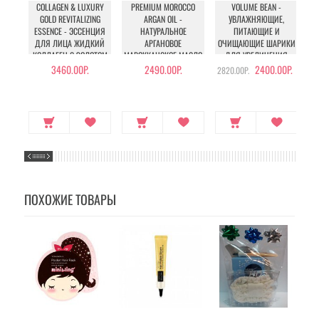
COLLAGEN & LUXURY
PREMIUM MOROCCO
VOLUME BEAN -
GOLD REVITALIZING
ARGAN OIL -
УВЛАЖНЯЮЩИЕ,
ESSENCE - ЭССЕНЦИЯ
НАТУРАЛЬНОЕ
ПИТАЮЩИЕ И
ДЛЯ ЛИЦА ЖИДКИЙ
АРГАНОВОЕ
ОЧИЩАЮЩИЕ ШАРИКИ
КОЛЛАГЕН С ЗОЛОТОМ
МАРОККАНСКОЕ МАСЛО
ДЛЯ УВЕЛИЧЕНИЯ
ДЛЯ ВОЛОС
ОБЪЕМА ГРУДИ И
3460.00Р.
2490.00Р.
2400.00Р.
2820.00Р.
БЕДЕР
ПОХОЖИЕ ТОВАРЫ