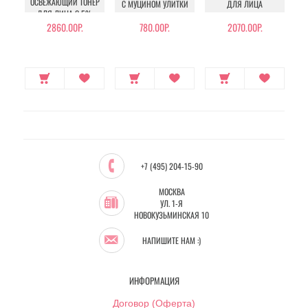
ОСВЕЖАЮЩИЙ ТОНЕР
C МУЦИНОМ УЛИТКИ
ДЛЯ ЛИЦА
ДЛЯ ЛИЦА С 5%
УМ
ЭКСТРАКТОМ БАМБУКА
2860.00Р.
780.00Р.
2070.00Р.
+7 (495) 204-15-90
МОСКВА
УЛ. 1-Я
НОВОКУЗЬМИНСКАЯ 10
НАПИШИТЕ НАМ :)
ИНФОРМАЦИЯ
Договор (Оферта)