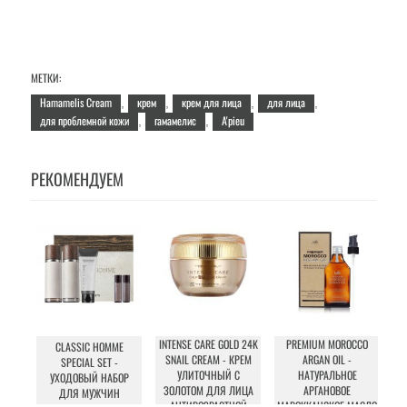
МЕТКИ:
Hamamelis Cream
крем
крем для лица
для лица
,
,
,
,
для проблемной кожи
гамамелис
A'pieu
,
,
РЕКОМЕНДУЕМ
INTENSE CARE GOLD 24K
PREMIUM MOROCCO
CLASSIC HOMME
B
SNAIL CREAM - КРЕМ
ARGAN OIL -
SPECIAL SET -
УЛИТОЧНЫЙ С
НАТУРАЛЬНОЕ
УХОДОВЫЙ НАБОР
ЗОЛОТОМ ДЛЯ ЛИЦА
АРГАНОВОЕ
ДЛЯ МУЖЧИН
АНТИВОЗРАСТНОЙ
МАРОККАНСКОЕ МАСЛО