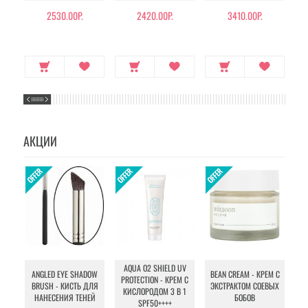
И 
2530.00Р.
2420.00Р.
3410.00Р.
АКЦИИ
AQUA O2 SHIELD UV
B
ANGLED EYE SHADOW
BEAN CREAM - КРЕМ С
PROTECTION - КРЕМ С
BRUSH - КИСТЬ ДЛЯ
ЭКСТРАКТОМ СОЕВЫХ
КИСЛОРОДОМ 3 В 1
УХ
НАНЕСЕНИЯ ТЕНЕЙ
БОБОВ
SPF50++++