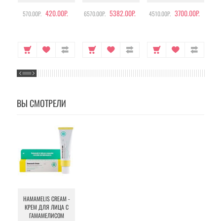
420.00Р.
5382.00Р.
3700.00Р.
570.00Р.
6570.00Р.
4510.00Р.
105
ВЫ СМОТРЕЛИ
HAMAMELIS CREAM -
КРЕМ ДЛЯ ЛИЦА С
ГАМАМЕЛИСОМ