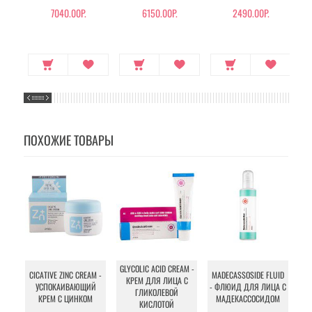
ДЛЯ ВОЛОС
7040.00Р.
6150.00Р.
2490.00Р.
34
ПОХОЖИЕ ТОВАРЫ
MA
GLYCOLIC ACID CREAM -
CICATIVE ZINC CREAM -
MADECASSOSIDE FLUID
КРЕМ ДЛЯ ЛИЦА С
УСПОКАИВАЮЩИЙ
- ФЛЮИД ДЛЯ ЛИЦА С
М
ГЛИКОЛЕВОЙ
КРЕМ С ЦИНКОМ
МАДЕКАССОСИДОМ
ДЛ
КИСЛОТОЙ