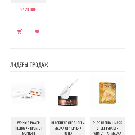
2420.00Р.
ЛИДЕРЫ ПРОДАЖ
WRINKLE POWER
BLACKHEAD OFF SHEET -
PURE NATURAL MASK
MU
FILLING + - КРЕМ ОТ
МАСКА ОТ ЧЕРНЫХ
SHEET (SNAIL) -
- 
МОРЩИН
ТОЧЕК
УЛИТОЧНАЯ МАСКА
Э