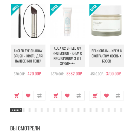
AQUA O2 SHIELD UV
B
ANGLED EYE SHADOW
BEAN CREAM - КРЕМ С
PROTECTION - КРЕМ С
BRUSH - КИСТЬ ДЛЯ
ЭКСТРАКТОМ СОЕВЫХ
КИСЛОРОДОМ 3 В 1
УХ
НАНЕСЕНИЯ ТЕНЕЙ
БОБОВ
SPF50++++
420.00Р.
5382.00Р.
3700.00Р.
570.00Р.
6570.00Р.
4510.00Р.
105
ВЫ СМОТРЕЛИ