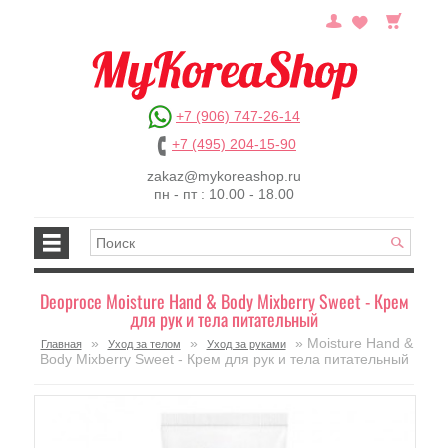
+7 (906) 747-26-14
+7 (495) 204-15-90
zakaz@mykoreashop.ru
пн - пт : 10.00 - 18.00
Deoproce Moisture Hand & Body Mixberry Sweet - Крем
для рук и тела питательный
»
»
» Moisture Hand &
Главная
Уход за телом
Уход за руками
Body Mixberry Sweet - Крем для рук и тела питательный