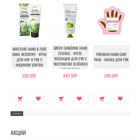
GREEN TANGERINE HAND
MOISTURE HAND & FOOT
NA
ESSENCE - КРЕМ-
SNAIL RECOVERY - КРЕМ
PREMIUM HAND CARE
S
ЭССЕНЦИЯ ДЛЯ РУК С
ДЛЯ НОГ И РУК С
PACK - МАСКА ДЛЯ РУК
ЭКСТРАКТОМ ЗЕЛЁНОГО
МУЦИНОМ УЛИТКИ
МАНДАРИНА
300.00Р.
940.00Р.
240.00Р.
АКЦИИ