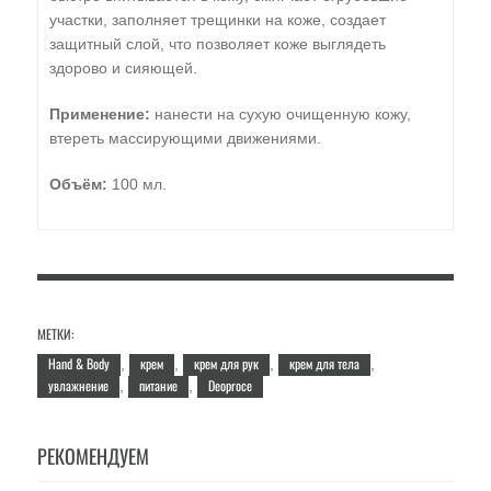
участки, заполняет трещинки на коже, создает
защитный слой, что позволяет коже выглядеть
здорово и сияющей.
Применение:
нанести на сухую очищенную кожу,
втереть массирующими движениями.
Объём:
100 мл.
МЕТКИ:
Hand & Body
крем
крем для рук
крем для тела
,
,
,
,
увлажнение
питание
Deoproce
,
,
РЕКОМЕНДУЕМ