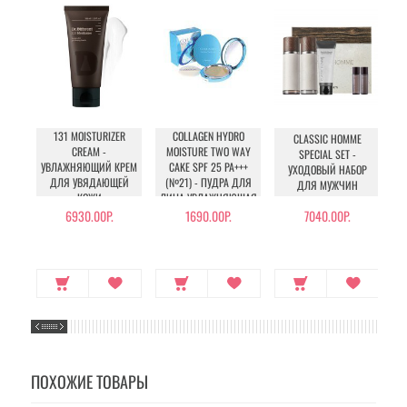
131 MOISTURIZER
COLLAGEN HYDRO
CLASSIC HOMME
I
CREAM -
MOISTURE TWO WAY
SPECIAL SET -
E
УВЛАЖНЯЮЩИЙ КРЕМ
CAKE SPF 25 PA+++
УХОДОВЫЙ НАБОР
ДЛЯ УВЯДАЮЩЕЙ
(№21) - ПУДРА ДЛЯ
ДЛЯ МУЖЧИН
КОЖИ
ЛИЦА УВЛАЖНЯЮЩАЯ
С КОЛЛАГЕНОМ (№21)
6930.00Р.
1690.00Р.
7040.00Р.
ПОХОЖИЕ ТОВАРЫ