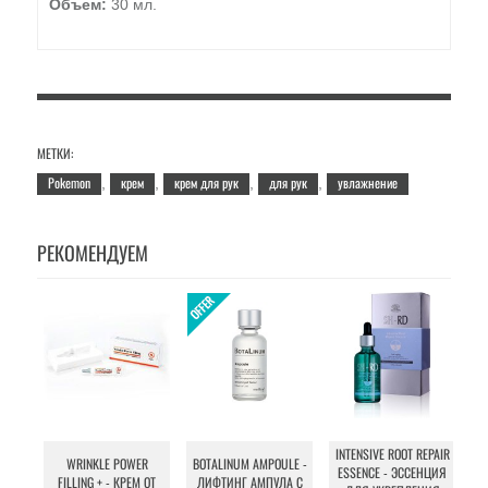
Объем:
30 мл.
МЕТКИ:
Pokemon
крем
крем для рук
для рук
увлажнение
,
,
,
,
РЕКОМЕНДУЕМ
INTENSIVE ROOT REPAIR
WRINKLE POWER
BOTALINUM AMPOULE -
ESSENCE - ЭССЕНЦИЯ
FILLING + - КРЕМ ОТ
ЛИФТИНГ АМПУЛА С