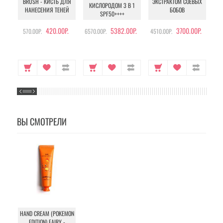
BRUSH - КИСТЬ ДЛЯ
ЭКСТРАКТОМ СОЕВЫХ
КИСЛОРОДОМ 3 В 1
УХ
НАНЕСЕНИЯ ТЕНЕЙ
БОБОВ
SPF50++++
420.00Р.
5382.00Р.
3700.00Р.
570.00Р.
6570.00Р.
4510.00Р.
105
ВЫ СМОТРЕЛИ
HAND CREAM (POKEMON
EDITION) FAIRY -