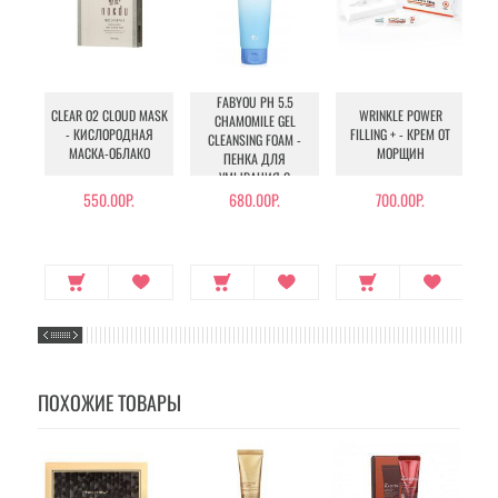
FABYOU PH 5.5
CLEAR O2 CLOUD MASK
WRINKLE POWER
U
CHAMOMILE GEL
- КИСЛОРОДНАЯ
FILLING + - КРЕМ ОТ
CLEANSING FOAM -
МАСКА-ОБЛАКО
МОРЩИН
У
ПЕНКА ДЛЯ
УМЫВАНИЯ С
РОМАШКОЙ
550.00Р.
680.00Р.
700.00Р.
ПОХОЖИЕ ТОВАРЫ