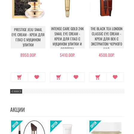
INTENSE CARE GOLD 24K
THE BLACK TEA LONDON
TH
PRESTIGE JEJU SNAIL
SNAIL EYE CREAM -
CLASSIC EYE CREAM -
TE
EYE CREAM - КРЕМ ДЛЯ
КРЕМ ДЛЯ ГЛАЗ С
КРЕМ ДЛЯ ВЕК С
ГЛАЗ С МУЦИНОМ
МУЦИНОМ УЛИТКИ И
ЭКСТРАКТОМ ЧЕРНОГО
УЛИТКИ
ЗОЛОТОМ
ЧАЯ
ЭК
8950.00Р.
5410.00Р.
4500.00Р.
АКЦИИ