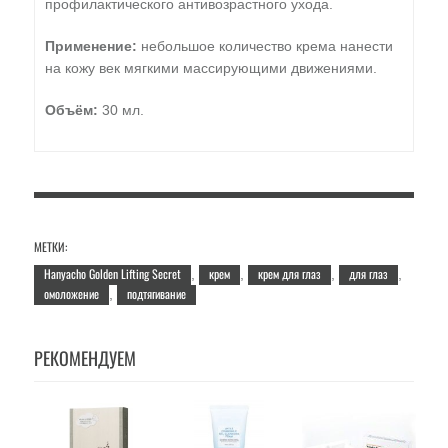
профилактического антивозрастного ухода.
Применение:
небольшое количество крема нанести
на кожу век мягки­ми массирующими движениями.
Объём:
30 мл.
МЕТКИ:
Hanyacho Golden Lifting Secret
крем
крем для глаз
для глаз
,
,
,
,
омоложение
подтягивание
,
РЕКОМЕНДУЕМ