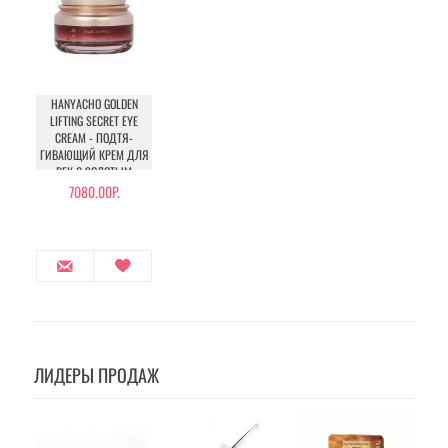
HANYACHO GOLDEN
LIFTING SECRET EYE
CREAM - ПОДТЯ­
ГИВАЮЩИЙ КРЕМ ДЛЯ
ВЕК С ЗОЛОТЫМ
КОМПЛЕКСОМ
7080.00Р.
ЛИДЕРЫ ПРОДАЖ