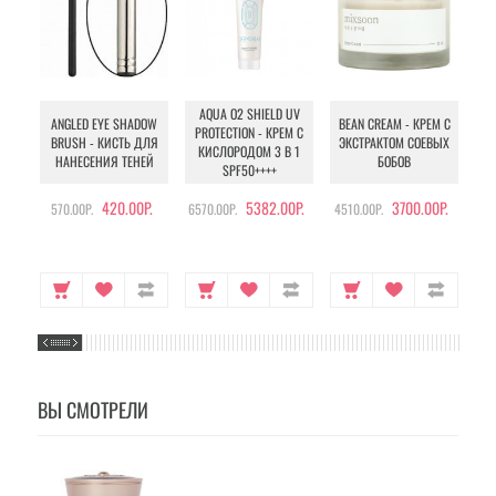
AQUA O2 SHIELD UV
B
ANGLED EYE SHADOW
BEAN CREAM - КРЕМ С
PROTECTION - КРЕМ С
BRUSH - КИСТЬ ДЛЯ
ЭКСТРАКТОМ СОЕВЫХ
КИСЛОРОДОМ 3 В 1
УХ
НАНЕСЕНИЯ ТЕНЕЙ
БОБОВ
SPF50++++
420.00Р.
5382.00Р.
3700.00Р.
570.00Р.
6570.00Р.
4510.00Р.
105
ВЫ СМОТРЕЛИ