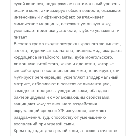
сухой кожи век, подде­рживает оптимальный уровень
влаги в коже, активизи­рует обмен веществ, оказывает
интенсивный лифтинг-эффе­кт, разглаживает
мимические морщины, освежает уста­вшую кожу,
уменьшает признаки усталости, глубоко увла­жняет и
питает.
В состав крема входят экстра­кты красного женьшеня,
золота, гидролизат коллагена, ниа­цинамид, экстракты
кордицепса китайского, мяты, дуба монго­льского,
лимонника китайского, какао и аденозин, кото­рые
способствуют восстановлению кожи, тонизируют, сти­
мулируют регенерацию, укрепляют эпидермальный
матри­кс, отбеливают и осветляют пигментацию,
замедляют про­цессы увядания кожи, обладают
бактерицидным и омола­живающим свойствами,
защищают кожу от внешнего возде­йствия
окружающей среды и УФ-излучения, снимают
раздра­жения, зуд, способствуют уменьшению
воспалений при угре­вой сыпи.
Крем подходит для зрелой кожи, а также в каче­стве