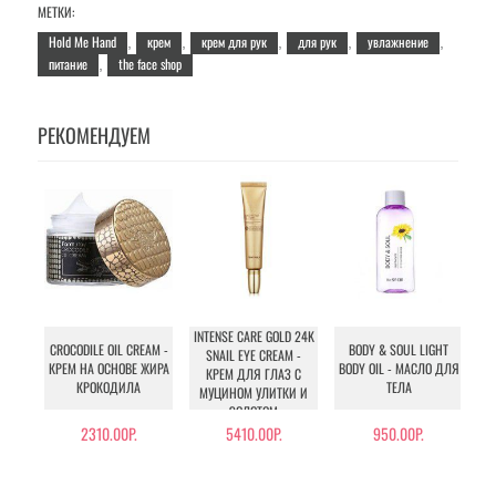
МЕТКИ:
Hold Me Hand
крем
крем для рук
для рук
увлажнение
,
,
,
,
,
питание
the face shop
,
РЕКОМЕНДУЕМ
INTENSE CARE GOLD 24K
CROCODILE OIL CREAM -
BODY & SOUL LIGHT
C
SNAIL EYE CREAM -
КРЕМ НА ОСНОВЕ ЖИРА
BODY OIL - МАСЛО ДЛЯ
КРЕМ ДЛЯ ГЛАЗ С
КРОКОДИЛА
ТЕЛА
МУЦИНОМ УЛИТКИ И
ЗОЛОТОМ
2310.00Р.
5410.00Р.
950.00Р.