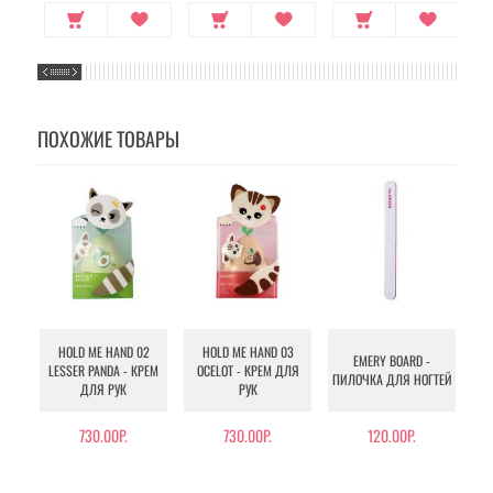
ПОХОЖИЕ ТОВАРЫ
I
HOLD ME HAND 02
HOLD ME HAND 03
EMERY BOARD -
H
LESSER PANDA - КРЕМ
OCELOT - КРЕМ ДЛЯ
ПИЛОЧКА ДЛЯ НОГТЕЙ
ДЛ
ДЛЯ РУК
РУК
730.00Р.
730.00Р.
120.00Р.