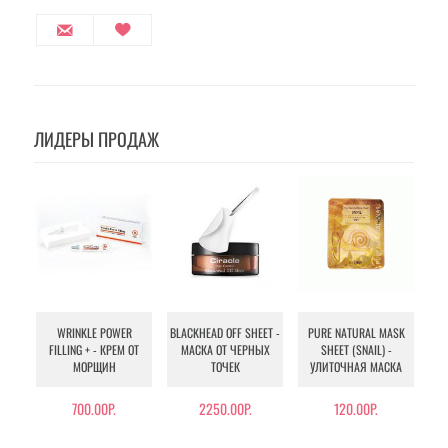
ЛИДЕРЫ ПРОДАЖ
WRINKLE POWER
BLACKHEAD OFF SHEET -
PURE NATURAL MASK
MU
FILLING + - КРЕМ ОТ
МАСКА ОТ ЧЕРНЫХ
SHEET (SNAIL) -
- 
МОРЩИН
ТОЧЕК
УЛИТОЧНАЯ МАСКА
Э
700.00Р.
2250.00Р.
120.00Р.