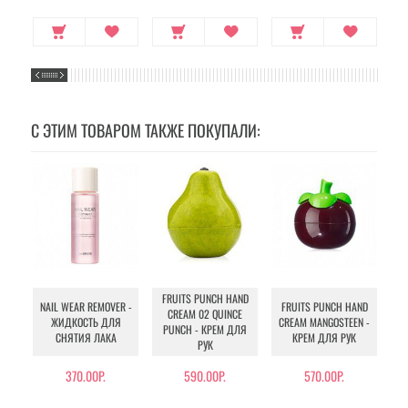
С ЭТИМ ТОВАРОМ ТАКЖЕ ПОКУПАЛИ:
FRUITS PUNCH HAND
NAIL WEAR REMOVER -
FRUITS PUNCH HAND
CREAM 02 QUINCE
ЖИДКОСТЬ ДЛЯ
CREAM MANGOSTEEN -
MI
PUNCH - КРЕМ ДЛЯ
СНЯТИЯ ЛАКА
КРЕМ ДЛЯ РУК
РУК
370.00Р.
590.00Р.
570.00Р.