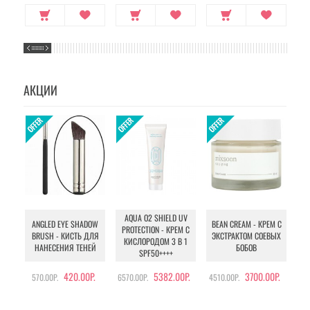
АКЦИИ
AQUA O2 SHIELD UV
B
ANGLED EYE SHADOW
BEAN CREAM - КРЕМ С
PROTECTION - КРЕМ С
BRUSH - КИСТЬ ДЛЯ
ЭКСТРАКТОМ СОЕВЫХ
КИСЛОРОДОМ 3 В 1
УХ
НАНЕСЕНИЯ ТЕНЕЙ
БОБОВ
SPF50++++
420.00Р.
5382.00Р.
3700.00Р.
570.00Р.
6570.00Р.
4510.00Р.
105