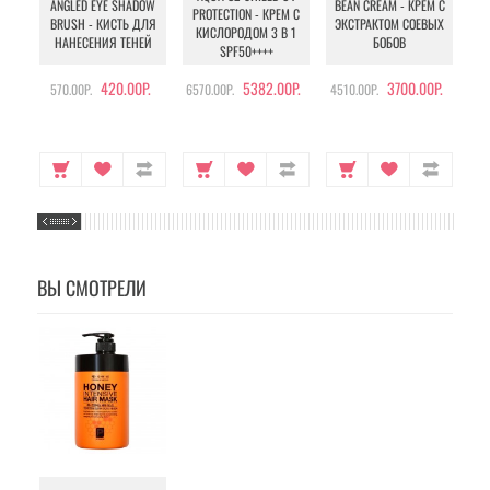
ANGLED EYE SHADOW
BEAN CREAM - КРЕМ С
PROTECTION - КРЕМ С
BRUSH - КИСТЬ ДЛЯ
ЭКСТРАКТОМ СОЕВЫХ
КИСЛОРОДОМ 3 В 1
УХ
НАНЕСЕНИЯ ТЕНЕЙ
БОБОВ
SPF50++++
420.00Р.
5382.00Р.
3700.00Р.
570.00Р.
6570.00Р.
4510.00Р.
105
ВЫ СМОТРЕЛИ