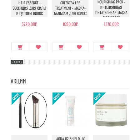
NOURISHING PACK -
HAIR ESSENCE -
GREENTEA LPP
ИНТЕНСИВНАЯ
ЭССЕНЦИЯ ДЛЯ СИЛЫ
TREATMENT - МАСКА-
ПИТАТЕЛЬНАЯ МАСКА
ГЕ
И ГУСТОТЫ ВОЛОС
БАЛЬЗАМ ДЛЯ ВОЛОС
ДЛЯ ВОЛОС
5720.00Р.
1690.00Р.
1370.00Р.
АКЦИИ
AQUA O2 SHIELD UV
B