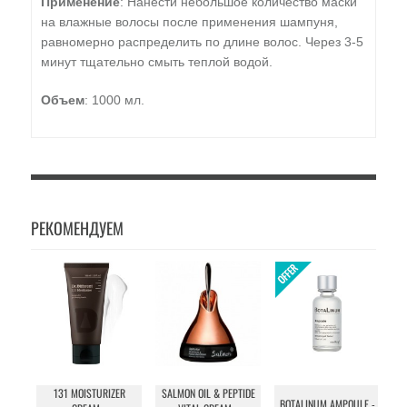
Применение
: Нанести небольшое количество маски
на влажные волосы после применения шампуня,
равномерно распределить по длине волос. Через 3-5
минут тщательно смыть теплой водой.
Объем
: 1000 мл.
РЕКОМЕНДУЕМ
131 MOISTURIZER
SALMON OIL & PEPTIDE
T
BOTALINUM AMPOULE -