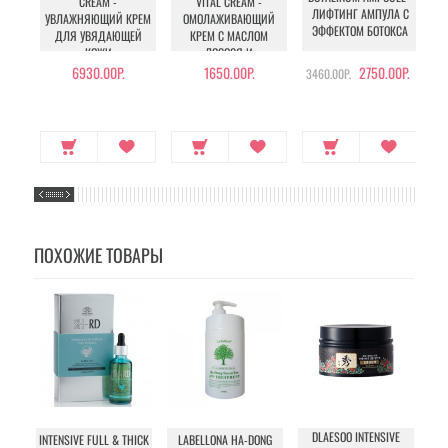
CREAM -
VITAL CREAM -
ЛИФТИНГ АМПУЛА С
УВЛАЖНЯЮЩИЙ КРЕМ
ОМОЛАЖИВАЮЩИЙ
ЭФФЕКТОМ БОТОКСА
ДЛЯ УВЯДАЮЩЕЙ
КРЕМ С МАСЛОМ
Ш
КОЖИ
ЛОСОСЯ И
ПЕПТИДАМИ
6930.00Р.
1650.00Р.
2750.00Р.
3460.00Р.
ПОХОЖИЕ ТОВАРЫ
DLAESOO INTENSIVE
P
INTENSIVE FULL & THICK
LABELLONA HA-DONG