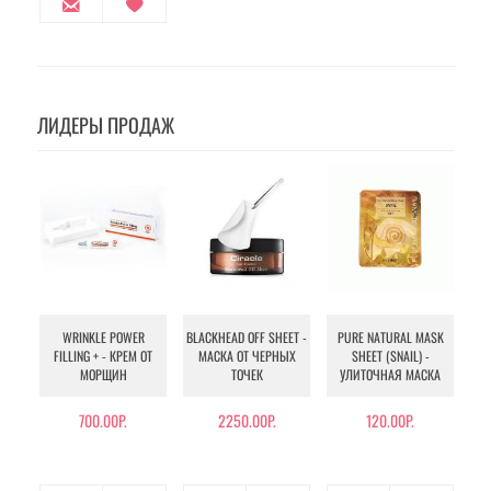
ЛИДЕРЫ ПРОДАЖ
WRINKLE POWER
BLACKHEAD OFF SHEET -
PURE NATURAL MASK
MU
FILLING + - КРЕМ ОТ
МАСКА ОТ ЧЕРНЫХ
SHEET (SNAIL) -
- 
МОРЩИН
ТОЧЕК
УЛИТОЧНАЯ МАСКА
Э
700.00Р.
2250.00Р.
120.00Р.