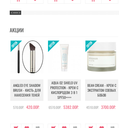
АКЦИИ
AQUA O2 SHIELD UV
B
ANGLED EYE SHADOW
BEAN CREAM - КРЕМ С
PROTECTION - КРЕМ С
BRUSH - КИСТЬ ДЛЯ
ЭКСТРАКТОМ СОЕВЫХ
КИСЛОРОДОМ 3 В 1
УХ
НАНЕСЕНИЯ ТЕНЕЙ
БОБОВ
SPF50++++
420.00Р.
5382.00Р.
3700.00Р.
570.00Р.
6570.00Р.
4510.00Р.
105