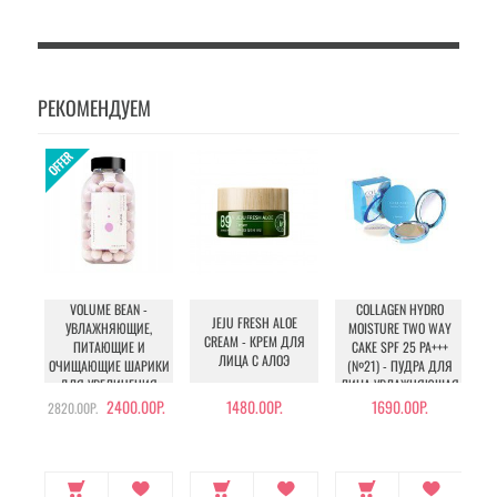
РЕКОМЕНДУЕМ
VOLUME BEAN -
COLLAGEN HYDRO
JEJU FRESH ALOE
УВЛАЖНЯЮЩИЕ,
MOISTURE TWO WAY
CREAM - КРЕМ ДЛЯ
ПИТАЮЩИЕ И
CAKE SPF 25 PA+++
У
ЛИЦА С АЛОЭ
ОЧИЩАЮЩИЕ ШАРИКИ
(№21) - ПУДРА ДЛЯ
ДЛЯ УВЕЛИЧЕНИЯ
ЛИЦА УВЛАЖНЯЮЩАЯ
ОБЪЕМА ГРУДИ И
С КОЛЛАГЕНОМ (№21)
2400.00Р.
1480.00Р.
1690.00Р.
2820.00Р.
БЕДЕР