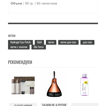
Объем :
90 гр. / 60 лепестков
МЕТКИ:
Hydrogel Eye Patch
Gold
патчи
патчи для глаз
для глаз
,
,
,
,
,
патчи с золотом
Dia Force
,
РЕКОМЕНДУЕМ
SALMON OIL & PEPTIDE
IN
CLASSIC HOMME