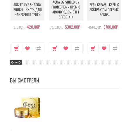
AQUA O2 SHIELD UV
B
ANGLED EYE SHADOW
BEAN CREAM - КРЕМ С
PROTECTION - КРЕМ С
BRUSH - КИСТЬ ДЛЯ
ЭКСТРАКТОМ СОЕВЫХ
КИСЛОРОДОМ 3 В 1
УХ
НАНЕСЕНИЯ ТЕНЕЙ
БОБОВ
SPF50++++
420.00Р.
5382.00Р.
3700.00Р.
570.00Р.
6570.00Р.
4510.00Р.
105
ВЫ СМОТРЕЛИ