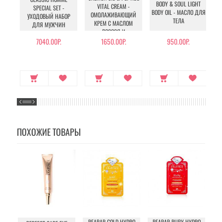
BODY & SOUL LIGHT
VITAL CREAM -
SPECIAL SET -
BODY OIL - МАСЛО ДЛЯ
ОМОЛАЖИВАЮЩИЙ
УХОДОВЫЙ НАБОР
ТЕЛА
КРЕМ С МАСЛОМ
З
ДЛЯ МУЖЧИН
ЛОСОСЯ И
ПЕПТИДАМИ
7040.00Р.
1650.00Р.
950.00Р.
ПОХОЖИЕ ТОВАРЫ
REARAR GOLD HYDRO
REARAR RUBY HYDRO