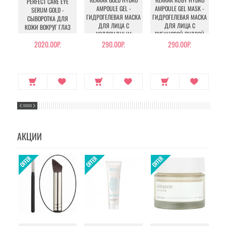
PERFECT CARE EYE
H
AMPOULE GEL -
AMPOULE GEL MASK -
SERUM GOLD -
AQ
ГИДРОГЕЛЕВАЯ МАСКА
ГИДРОГЕЛЕВАЯ МАСКА
СЫВОРОТКА ДЛЯ
ДЛЯ ЛИЦА С
ДЛЯ ЛИЦА С
КОЖИ ВОКРУГ ГЛАЗ
ПА
КОЛЛОИДНЫМ
РУБИНОВОЙ ПУДРОЙ
ЗОЛОТОМ
2020.00Р.
290.00Р.
290.00Р.
АКЦИИ