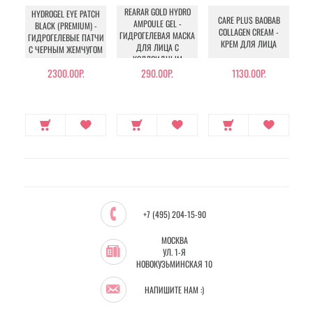
REARAR GOLD HYDRO
TH
HYDROGEL EYE PATCH
CARE PLUS BAOBAB
AMPOULE GEL -
A
BLACK (PREMIUM) -
COLLAGEN CREAM -
ГИДРОГЕЛЕВАЯ МАСКА
КР
ГИДРОГЕЛЕВЫЕ ПАТЧИ
КРЕМ ДЛЯ ЛИЦА
ДЛЯ ЛИЦА С
С ЧЕРНЫМ ЖЕМЧУГОМ
КОЛЛОИДНЫМ
Н
ЗОЛОТОМ
2300.00Р.
290.00Р.
1130.00Р.
+7 (495) 204-15-90
МОСКВА
УЛ. 1-Я
НОВОКУЗЬМИНСКАЯ 10
НАПИШИТЕ НАМ :)