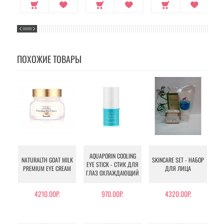
ПОХОЖИЕ ТОВАРЫ
AQUAPORIN COOLING
T
NATURALTH GOAT MILK
SKINCARE SET - НАБОР
EYE STICK - СТИК ДЛЯ
EY
PREMIUM EYE CREAM
ДЛЯ ЛИЦА
ГЛАЗ ОХЛАЖДАЮЩИЙ
ГЛ
4210.00Р.
970.00Р.
4320.00Р.