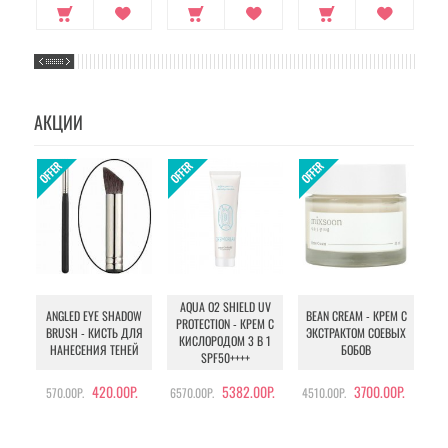
АКЦИИ
AQUA O2 SHIELD UV
B
ANGLED EYE SHADOW
BEAN CREAM - КРЕМ С
PROTECTION - КРЕМ С
BRUSH - КИСТЬ ДЛЯ
ЭКСТРАКТОМ СОЕВЫХ
КИСЛОРОДОМ 3 В 1
УХ
НАНЕСЕНИЯ ТЕНЕЙ
БОБОВ
SPF50++++
420.00Р.
5382.00Р.
3700.00Р.
570.00Р.
6570.00Р.
4510.00Р.
105