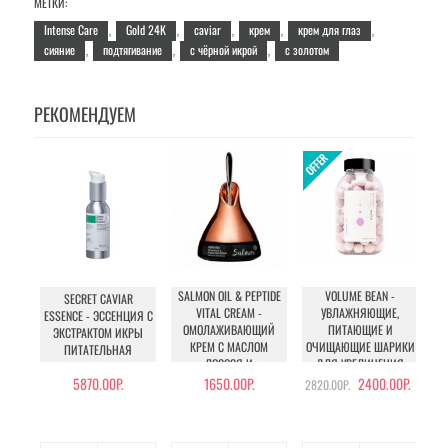
МЕТКИ:
Intense Care
Gold 24K
caviar
крем
крем для глаз
,
,
,
,
,
сияние
подтягивание
с чёрной икрой
с золотом
,
,
,
РЕКОМЕНДУЕМ
SALMON OIL & PEPTIDE
VOLUME BEAN -
SECRET CAVIAR
VITAL CREAM -
УВЛАЖНЯЮЩИЕ,
ESSENCE - ЭССЕНЦИЯ С
BO
ОМОЛАЖИВАЮЩИЙ
ПИТАЮЩИЕ И
ЭКСТРАКТОМ ИКРЫ
КРЕМ С МАСЛОМ
ОЧИЩАЮЩИЕ ШАРИКИ
ПИТАТЕЛЬНАЯ
ЛОСОСЯ И
ДЛЯ УВЕЛИЧЕНИЯ
ПЕПТИДАМИ
ОБЪЕМА ГРУДИ И
5870.00Р.
1650.00Р.
2400.00Р.
2820.00Р.
БЕДЕР