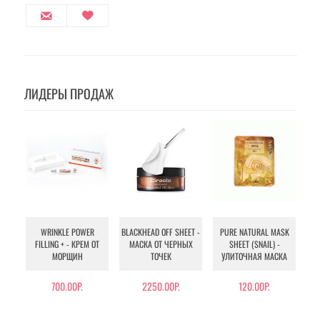
ЛИДЕРЫ ПРОДАЖ
WRINKLE POWER
BLACKHEAD OFF SHEET -
PURE NATURAL MASK
MU
FILLING + - КРЕМ ОТ
МАСКА ОТ ЧЕРНЫХ
SHEET (SNAIL) -
- 
МОРЩИН
ТОЧЕК
УЛИТОЧНАЯ МАСКА
Э
700.00Р.
2250.00Р.
120.00Р.