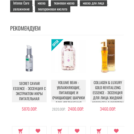
Intense Care
маска
тканевая маска
маска для лица
,
,
,
,
увлажнение
гиалуроновая кислота
,
РЕКОМЕНДУЕМ
VOLUME BEAN -
COLLAGEN & LUXURY
SECRET CAVIAR
C
УВЛАЖНЯЮЩИЕ,
GOLD REVITALIZING
ESSENCE - ЭССЕНЦИЯ С
ПИТАЮЩИЕ И
ESSENCE - ЭССЕНЦИЯ
ЭКСТРАКТОМ ИКРЫ
ОЧИЩАЮЩИЕ ШАРИКИ
ДЛЯ ЛИЦА ЖИДКИЙ
ПИТАТЕЛЬНАЯ
ДЛЯ УВЕЛИЧЕНИЯ
КОЛЛАГЕН С ЗОЛОТОМ
ОБЪЕМА ГРУДИ И
5870.00Р.
2400.00Р.
3460.00Р.
2820.00Р.
БЕДЕР