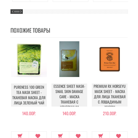
ПОХОЖИЕ ТОВАРЫ
ESSENCE SHEET MASK-
PREMIUM RX HORSEYU
PURENESS 100 GREEN
P
SNAIL SKIN DAMAGE
MASK SHEET - МАСКА
TEA MASK SHEET -
CARE - МАСКА
ДЛЯ ЛИЦА ТКАНЕВАЯ
ТКАНЕВАЯ МАСКА ДЛЯ
ТКАНЕВАЯ С
С ЛОШАДИНЫМ
ЛИЦА ЗЕЛЕНЫЙ ЧАЙ
УЛИТОЧНЫМ
ЖИРОМ
МУЦИНОМ
140.00Р.
140.00Р.
210.00Р.