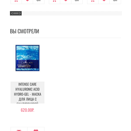
ВЫ СМОТРЕЛИ
INTENSE CARE
HYALURONIC ACID
HYDRO-GEL - МАСКА
ДЛЯ ЛИЦА С
ГИАЛУРОНОВОЙ
КИСЛОТОЙ
620.00Р.