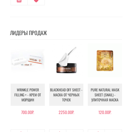
ЛИДЕРЫ ПРОДАЖ
WRINKLE POWER
BLACKHEAD OFF SHEET -
PURE NATURAL MASK
MU
FILLING + - КРЕМ ОТ
МАСКА ОТ ЧЕРНЫХ
SHEET (SNAIL) -
- 
МОРЩИН
ТОЧЕК
УЛИТОЧНАЯ МАСКА
Э
700.00Р.
2250.00Р.
120.00Р.