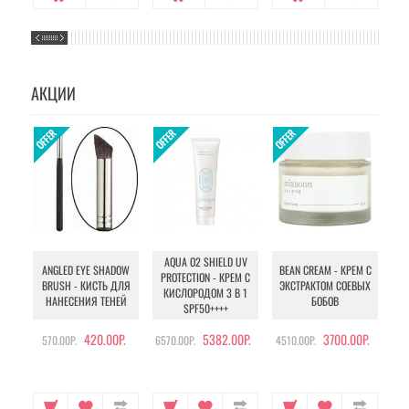
АКЦИИ
AQUA O2 SHIELD UV
B
ANGLED EYE SHADOW
BEAN CREAM - КРЕМ С
PROTECTION - КРЕМ С
BRUSH - КИСТЬ ДЛЯ
ЭКСТРАКТОМ СОЕВЫХ
КИСЛОРОДОМ 3 В 1
УХ
НАНЕСЕНИЯ ТЕНЕЙ
БОБОВ
SPF50++++
420.00Р.
5382.00Р.
3700.00Р.
570.00Р.
6570.00Р.
4510.00Р.
105