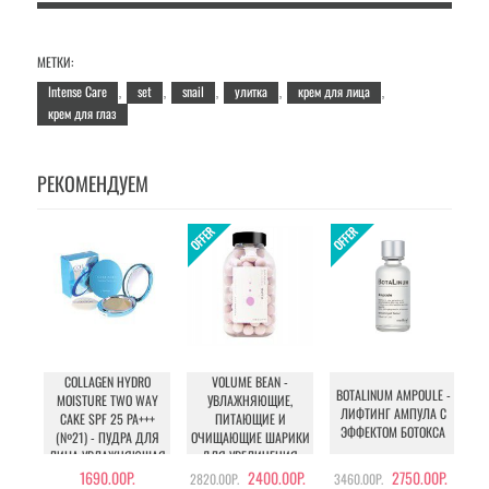
МЕТКИ:
Intense Care
set
snail
улитка
крем для лица
,
,
,
,
,
крем для глаз
РЕКОМЕНДУЕМ
COLLAGEN HYDRO
VOLUME BEAN -
BOTALINUM AMPOULE -
U
MOISTURE TWO WAY
УВЛАЖНЯЮЩИЕ,
ЛИФТИНГ АМПУЛА С
CAKE SPF 25 PA+++
ПИТАЮЩИЕ И
ЭФФЕКТОМ БОТОКСА
У
(№21) - ПУДРА ДЛЯ
ОЧИЩАЮЩИЕ ШАРИКИ
ЛИЦА УВЛАЖНЯЮЩАЯ
ДЛЯ УВЕЛИЧЕНИЯ
С КОЛЛАГЕНОМ (№21)
ОБЪЕМА ГРУДИ И
1690.00Р.
2400.00Р.
2750.00Р.
2820.00Р.
3460.00Р.