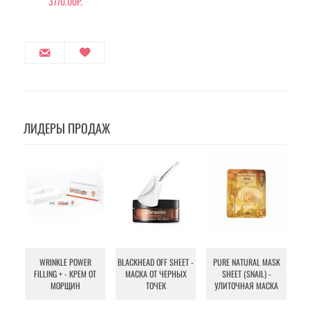
3770.00Р.
ЛИДЕРЫ ПРОДАЖ
WRINKLE POWER
BLACKHEAD OFF SHEET -
PURE NATURAL MASK
MU
FILLING + - КРЕМ ОТ
МАСКА ОТ ЧЕРНЫХ
SHEET (SNAIL) -
- 
МОРЩИН
ТОЧЕК
УЛИТОЧНАЯ МАСКА
Э