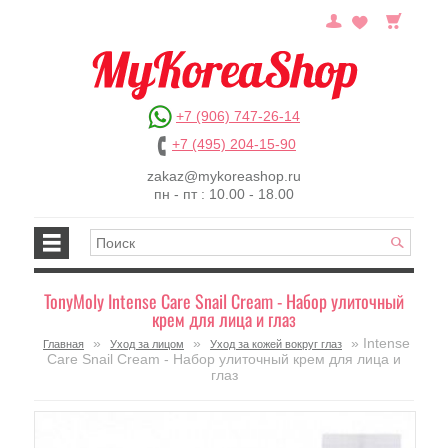
+7 (906) 747-26-14
+7 (495) 204-15-90
zakaz@mykoreashop.ru
пн - пт : 10.00 - 18.00
TonyMoly Intense Care Snail Cream - Набор улиточный
крем для лица и глаз
»
»
» Intense
Главная
Уход за лицом
Уход за кожей вокруг глаз
Care Snail Cream - Набор улиточный крем для лица и
глаз