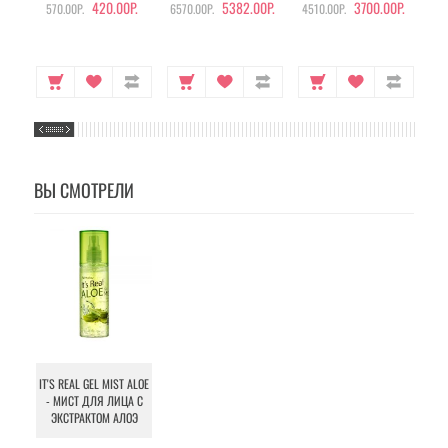
420.00Р.
5382.00Р.
3700.00Р.
570.00Р.
6570.00Р.
4510.00Р.
105
ВЫ СМОТРЕЛИ
IT'S REAL GEL MIST ALOE
- МИСТ ДЛЯ ЛИЦА С
ЭКСТРАКТОМ АЛОЭ