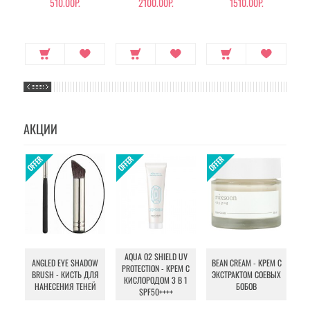
510.00Р.
2100.00Р.
1510.00Р.
АКЦИИ
AQUA O2 SHIELD UV
B
ANGLED EYE SHADOW
BEAN CREAM - КРЕМ С
PROTECTION - КРЕМ С
BRUSH - КИСТЬ ДЛЯ
ЭКСТРАКТОМ СОЕВЫХ
КИСЛОРОДОМ 3 В 1
УХ
НАНЕСЕНИЯ ТЕНЕЙ
БОБОВ
SPF50++++