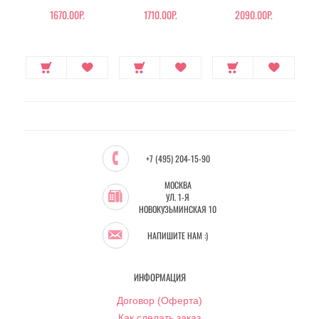
СЫВОРОТКА
ЗОЛОТОМ И
КОМПЛЕКСОМ ИЗ 9
К
КОЛЛАГЕНОМ
ПЕПТИДОВ
1670.00Р.
1710.00Р.
2090.00Р.
167
+7 (495) 204-15-90
МОСКВА
УЛ. 1-Я
НОВОКУЗЬМИНСКАЯ 10
НАПИШИТЕ НАМ :)
ИНФОРМАЦИЯ
Договор (Оферта)
Как сделать заказ