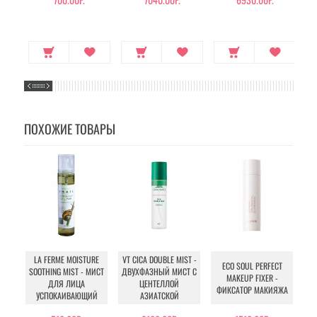
ПОХОЖИЕ ТОВАРЫ
LA FERME MOISTURE
VT CICA DOUBLE MIST -
ECO SOUL PERFECT
F
SOOTHING MIST - МИСТ
ДВУХФАЗНЫЙ МИСТ С
MAKEUP FIXER -
ДЛЯ ЛИЦА
ЦЕНТЕЛЛОЙ
ФИКСАТОР МАКИЯЖА
С
УСПОКАИВАЮЩИЙ
АЗИАТСКОЙ