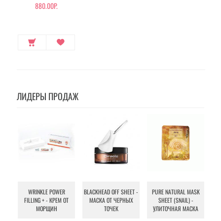
880.00Р.
ЛИДЕРЫ ПРОДАЖ
WRINKLE POWER
BLACKHEAD OFF SHEET -
PURE NATURAL MASK
MU
FILLING + - КРЕМ ОТ
МАСКА ОТ ЧЕРНЫХ
SHEET (SNAIL) -
- 
МОРЩИН
ТОЧЕК
УЛИТОЧНАЯ МАСКА
Э