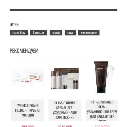
МЕТКИ:
Farm Stay
Farmstay
спрей
мист
увлажнение
,
,
,
,
РЕКОМЕНДУЕМ
131 MOISTURIZER
CLASSIC HOMME
WRINKLE POWER
CREAM -
SPECIAL SET -
FILLING + - КРЕМ ОТ
BO
УВЛАЖНЯЮЩИЙ КРЕМ
УХОДОВЫЙ НАБОР
МОРЩИН
ДЛЯ УВЯДАЮЩЕЙ
ДЛЯ МУЖЧИН
КОЖИ
700.00Р.
7040.00Р.
6930.00Р.