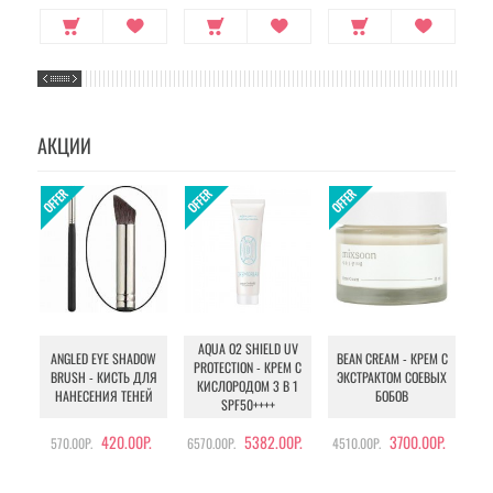
АКЦИИ
AQUA O2 SHIELD UV
B
ANGLED EYE SHADOW
BEAN CREAM - КРЕМ С
PROTECTION - КРЕМ С
BRUSH - КИСТЬ ДЛЯ
ЭКСТРАКТОМ СОЕВЫХ
КИСЛОРОДОМ 3 В 1
УХ
НАНЕСЕНИЯ ТЕНЕЙ
БОБОВ
SPF50++++
420.00Р.
5382.00Р.
3700.00Р.
570.00Р.
6570.00Р.
4510.00Р.
105