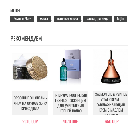
МЕТКИ:
Essence Mask
маска
тканевая маска
маска для лица
Mijin
,
,
,
,
РЕКОМЕНДУЕМ
SALMON OIL & PEPTIDE
INTENSIVE ROOT REPAIR
CROCODILE OIL CREAM -
VITAL CREAM -
ESSENCE - ЭССЕНЦИЯ
КРЕМ НА ОСНОВЕ ЖИРА
ОМОЛАЖИВАЮЩИЙ
ДЛЯ УКРЕПЛЕНИЯ
КРОКОДИЛА
КРЕМ С МАСЛОМ
КОРНЕЙ ВОЛОС
ЛОСОСЯ И
ПЕПТИДАМИ
2310.00Р.
4070.00Р.
1650.00Р.