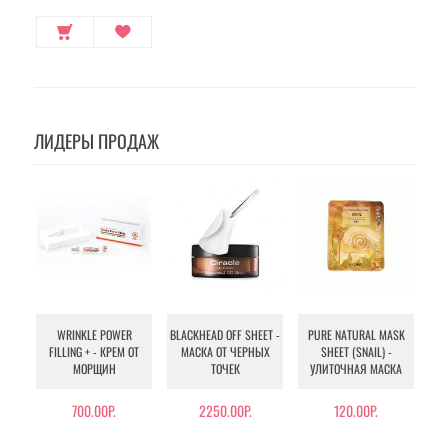
ЛИДЕРЫ ПРОДАЖ
WRINKLE POWER
BLACKHEAD OFF SHEET -
PURE NATURAL MASK
MU
FILLING + - КРЕМ ОТ
МАСКА ОТ ЧЕРНЫХ
SHEET (SNAIL) -
- 
МОРЩИН
ТОЧЕК
УЛИТОЧНАЯ МАСКА
Э
700.00Р.
2250.00Р.
120.00Р.