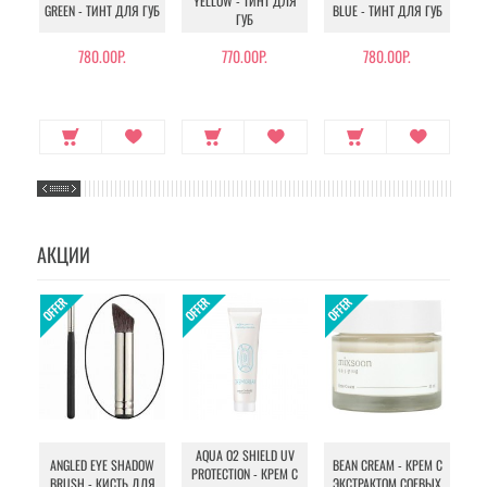
YELLOW - ТИНТ ДЛЯ
GREEN - ТИНТ ДЛЯ ГУБ
BLUE - ТИНТ ДЛЯ ГУБ
ГУБ
780.00Р.
770.00Р.
780.00Р.
АКЦИИ
AQUA O2 SHIELD UV
B
ANGLED EYE SHADOW
BEAN CREAM - КРЕМ С
PROTECTION - КРЕМ С
BRUSH - КИСТЬ ДЛЯ
ЭКСТРАКТОМ СОЕВЫХ