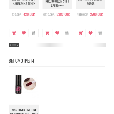
КИСЛОРОДОМ 3 В 1
УХ
НАНЕСЕНИЯ ТЕНЕЙ
БОБОВ
SPF50++++
420.00Р.
5382.00Р.
3700.00Р.
570.00Р.
6570.00Р.
4510.00Р.
105
ВЫ СМОТРЕЛИ
KISS LOVER LIVE TINT