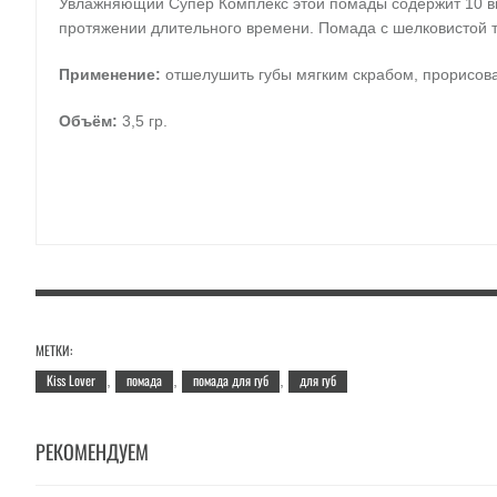
Увлажняющий Супер Комплекс этой помады содержит 10 ви
протяжении длительного времени. Помада с шелковистой т
Применение:
отшелушить губы мягким скрабом, прорисова
Объём:
3,5 гр.
МЕТКИ:
Kiss Lover
помада
помада для губ
для губ
,
,
,
РЕКОМЕНДУЕМ