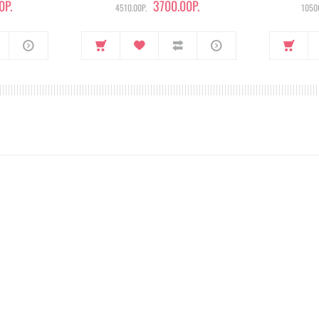
0Р.
3700.00Р.
4510.00Р.
10500