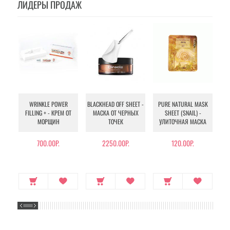
ЛИДЕРЫ ПРОДАЖ
WRINKLE POWER
BLACKHEAD OFF SHEET -
PURE NATURAL MASK
MU
FILLING + - КРЕМ ОТ
МАСКА ОТ ЧЕРНЫХ
SHEET (SNAIL) -
- 
МОРЩИН
ТОЧЕК
УЛИТОЧНАЯ МАСКА
Э
700.00Р.
2250.00Р.
120.00Р.