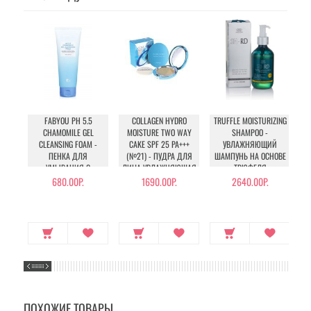
FABYOU PH 5.5
COLLAGEN HYDRO
TRUFFLE MOISTURIZING
CHAMOMILE GEL
MOISTURE TWO WAY
SHAMPOO -
W
CLEANSING FOAM -
CAKE SPF 25 PA+++
УВЛАЖНЯЮЩИЙ
ПЕНКА ДЛЯ
(№21) - ПУДРА ДЛЯ
ШАМПУНЬ НА ОСНОВЕ
УМЫВАНИЯ С
ЛИЦА УВЛАЖНЯЮЩАЯ
ТРЮФЕЛЯ
РОМАШКОЙ
С КОЛЛАГЕНОМ (№21)
680.00Р.
1690.00Р.
2640.00Р.
ПОХОЖИЕ ТОВАРЫ