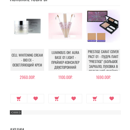
PRESTIGE CARAT COVER
LUMINOUS OH! AURA
CELL WHITENING CREAM
CR
PACT 01 - ПУДРА ПАКТ
BASE 01 LIGHT -
- BIO EX -
PO
"PRESTIGE" (БОЛЬШОЕ
ПРАЙМЕР-КОНСИЛЕР
ОСВЕТЛЯЮЩИЙ КРЕМ
К
ЗАРКАЛО, ПУХОВКА В
ДВУСТОРОННИЙ
ОТДЕЛЬНОЙ ЯЧЕЙКЕ)
2960.00Р.
1100.00Р.
1690.00Р.