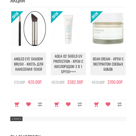
АКЦИИ
AQUA O2 SHIELD UV
B
ANGLED EYE SHADOW
BEAN CREAM - КРЕМ С
PROTECTION - КРЕМ С
BRUSH - КИСТЬ ДЛЯ
ЭКСТРАКТОМ СОЕВЫХ
КИСЛОРОДОМ 3 В 1
УХ
НАНЕСЕНИЯ ТЕНЕЙ
БОБОВ
SPF50++++
420.00Р.
5382.00Р.
3700.00Р.
570.00Р.
6570.00Р.
4510.00Р.
105