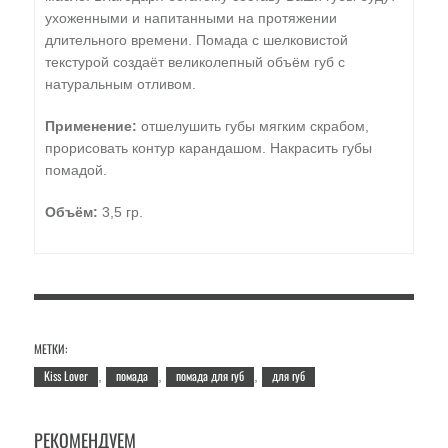
ухоженными и напитанными на протяжении
длительного времени. Помада с шелковистой
текстурой создаёт великолепный объём губ с
натуральным отливом.
Применение:
отшелушить губы мягким скрабом,
прорисовать контур карандашом. Накрасить губы
помадой.
Объём:
3,5 гр.
МЕТКИ:
Kiss Lover
помада
помада для губ
для губ
,
,
,
РЕКОМЕНДУЕМ