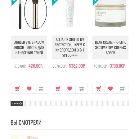
AQUA O2 SHIELD UV
B
ANGLED EYE SHADOW
BEAN CREAM - КРЕМ С
PROTECTION - КРЕМ С
BRUSH - КИСТЬ ДЛЯ
ЭКСТРАКТОМ СОЕВЫХ
КИСЛОРОДОМ 3 В 1
УХ
НАНЕСЕНИЯ ТЕНЕЙ
БОБОВ
SPF50++++
420.00Р.
5382.00Р.
3700.00Р.
570.00Р.
6570.00Р.
4510.00Р.
105
ВЫ СМОТРЕЛИ