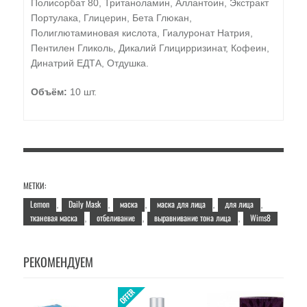
Полисорбат 80, Тританоламин, Аллантоин, Экстракт
Портулака, Глицерин, Бета Глюкан,
Полиглютаминовая кислота, Гиалуронат Натрия,
Пентилен Гликоль, Дикалий Глицирризинат, Кофеин,
Динатрий ЕДТА, Отдушка.
Объём:
10 шт.
МЕТКИ:
Lemon
Daily Mask
маска
маска для лица
для лица
,
,
,
,
,
тканевая маска
отбеливание
выравнивание тона лица
Wims8
,
,
,
РЕКОМЕНДУЕМ