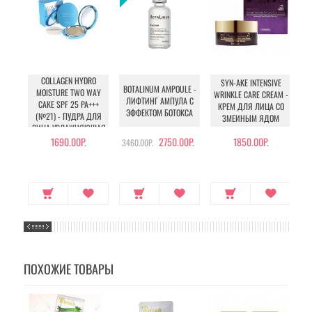
COLLAGEN HYDRO
T
SYN-AKE INTENSIVE
BOTALINUM AMPOULE -
MOISTURE TWO WAY
WRINKLE CARE CREAM -
ЛИФТИНГ АМПУЛА С
CAKE SPF 25 PA+++
КРЕМ ДЛЯ ЛИЦА СО
ЭФФЕКТОМ БОТОКСА
(№21) - ПУДРА ДЛЯ
Ш
ЗМЕИНЫМ ЯДОМ
ЛИЦА УВЛАЖНЯЮЩАЯ
С КОЛЛАГЕНОМ (№21)
1690.00Р.
2750.00Р.
1850.00Р.
3460.00Р.
ПОХОЖИЕ ТОВАРЫ