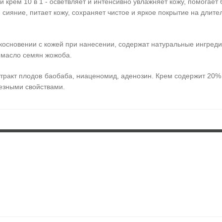
 крем 10 в 1 - осветвляет и интенсивно увлажняет кожу, помогает
е сияние, питает кожу, сохраняет чистое и яркое покрытие на дл
косновении с кожей при нанесении, содержат натуральные ингреди
 масло семян жожоба.
кстракт плодов баобаба, ниаценомид, аденозин. Крем содержит 20%
лезными свойствами.
необходимое количество крема на всю поверхность лица похлопыв