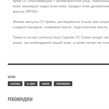
Крем СС отбеливающий + антивозрастной уход. Уникальный
кожи, маскирует недостатки кожи, придает коже деликатно
фактор SPF50+
Мягкие капсулы СС Крема, растворяются только при сопри
сладкого миндаля, оливковое масло, подсолнечное масло,
Также в состав Luminous Aura Capsule CC Cream входят э
влаги, так необходимой нашей коже, а также питает ее по
Применение:
после основного ухода за кожей нанесите 
Объем:
50 мл.
МЕТКИ:
Luminous
cc крем
сияние
отбеливание
,
,
,
РЕКОМЕНДУЕМ