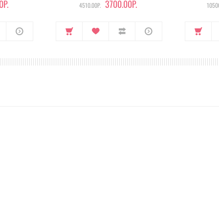
0Р.
3700.00Р.
4510.00Р.
10500