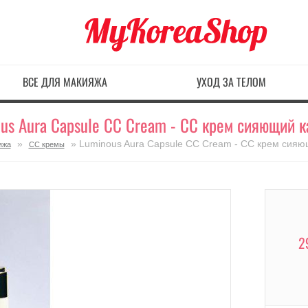
ВСЕ ДЛЯ МАКИЯЖА
УХОД ЗА ТЕЛОМ
us Aura Capsule CC Cream - СС крем сияющий 
»
» Luminous Aura Capsule CC Cream - СС крем сияю
яжа
СС кремы
2