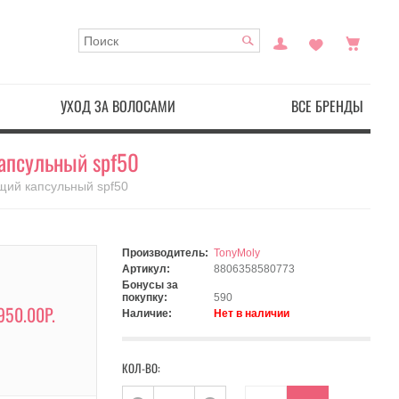
УХОД ЗА ВОЛОСАМИ
ВСЕ БРЕНДЫ
капсульный spf50
щий капсульный spf50
Производитель:
TonyMoly
Артикул:
8806358580773
Бонусы за
покупку:
590
950.00Р.
Наличие:
Нет в наличии
КОЛ-ВО: