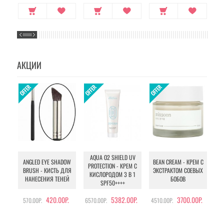
АКЦИИ
AQUA O2 SHIELD UV
B
ANGLED EYE SHADOW
BEAN CREAM - КРЕМ С
PROTECTION - КРЕМ С
BRUSH - КИСТЬ ДЛЯ
ЭКСТРАКТОМ СОЕВЫХ
КИСЛОРОДОМ 3 В 1
УХ
НАНЕСЕНИЯ ТЕНЕЙ
БОБОВ
SPF50++++
420.00Р.
5382.00Р.
3700.00Р.
570.00Р.
6570.00Р.
4510.00Р.
105