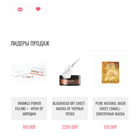
ЛИДЕРЫ ПРОДАЖ
WRINKLE POWER
BLACKHEAD OFF SHEET -
PURE NATURAL MASK
MU
FILLING + - КРЕМ ОТ
МАСКА ОТ ЧЕРНЫХ
SHEET (SNAIL) -
- 
МОРЩИН
ТОЧЕК
УЛИТОЧНАЯ МАСКА
Э
700.00Р.
2250.00Р.
120.00Р.