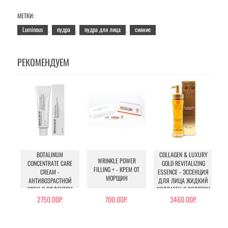
МЕТКИ:
Luminous
пудра
пудра для лица
сияние
,
,
,
РЕКОМЕНДУЕМ
BOTALINUM
COLLAGEN & LUXURY
I
WRINKLE POWER
CONCENTRATE CARE
GOLD REVITALIZING
E
FILLING + - КРЕМ ОТ
CREAM -
ESSENCE - ЭССЕНЦИЯ
МОРЩИН
АНТИВОЗРАСТНОЙ
ДЛЯ ЛИЦА ЖИДКИЙ
КРЕМ С ЭФФЕКТОМ
КОЛЛАГЕН С ЗОЛОТОМ
БОТОКСА
2750.00Р.
700.00Р.
3460.00Р.