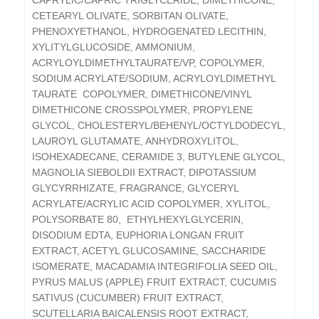
CAPRYLIC/CAPRIC TRIGLYCERIDE, DIMETHICONE,
CETEARYL OLIVATE, SORBITAN OLIVATE,
PHENOXYETHANOL, HYDROGENATED LECITHIN,
XYLITYLGLUCOSIDE, AMMONIUM,
ACRYLOYLDIMETHYLTAURATE/VP, COPOLYMER,
SODIUM ACRYLATE/SODIUM, ACRYLOYLDIMETHYL
TAURATE COPOLYMER, DIMETHICONE/VINYL
DIMETHICONE CROSSPOLYMER, PROPYLENE
GLYCOL, CHOLESTERYL/BEHENYL/OCTYLDODECYL,
LAUROYL GLUTAMATE, ANHYDROXYLITOL,
ISOHEXADECANE, CERAMIDE 3, BUTYLENE GLYCOL,
MAGNOLIA SIEBOLDII EXTRACT, DIPOTASSIUM
GLYCYRRHIZATE, FRAGRANCE, GLYCERYL
ACRYLATE/ACRYLIC ACID COPOLYMER, XYLITOL,
POLYSORBATE 80, ETHYLHEXYLGLYCERIN,
DISODIUM EDTA, EUPHORIA LONGAN FRUIT
EXTRACT, ACETYL GLUCOSAMINE, SACCHARIDE
ISOMERATE, MACADAMIA INTEGRIFOLIA SEED OIL,
PYRUS MALUS (APPLE) FRUIT EXTRACT, CUCUMIS
SATIVUS (CUCUMBER) FRUIT EXTRACT,
SCUTELLARIA BAICALENSIS ROOT EXTRACT,