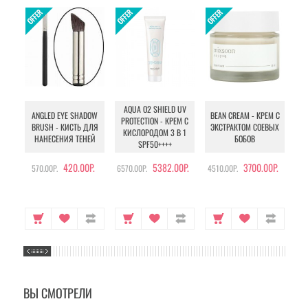
AQUA O2 SHIELD UV
B
ANGLED EYE SHADOW
BEAN CREAM - КРЕМ С
PROTECTION - КРЕМ С
BRUSH - КИСТЬ ДЛЯ
ЭКСТРАКТОМ СОЕВЫХ
КИСЛОРОДОМ 3 В 1
УХ
НАНЕСЕНИЯ ТЕНЕЙ
БОБОВ
SPF50++++
420.00Р.
5382.00Р.
3700.00Р.
570.00Р.
6570.00Р.
4510.00Р.
105
ВЫ СМОТРЕЛИ