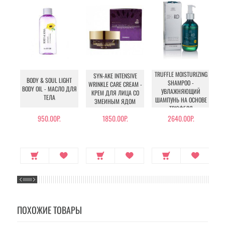
TRUFFLE MOISTURIZING
T
SYN-AKE INTENSIVE
BODY & SOUL LIGHT
SHAMPOO -
WRINKLE CARE CREAM -
BODY OIL - МАСЛО ДЛЯ
УВЛАЖНЯЮЩИЙ
КРЕМ ДЛЯ ЛИЦА СО
ТЕЛА
ШАМПУНЬ НА ОСНОВЕ
ЭК
ЗМЕИНЫМ ЯДОМ
ТРЮФЕЛЯ
950.00Р.
1850.00Р.
2640.00Р.
23
ПОХОЖИЕ ТОВАРЫ