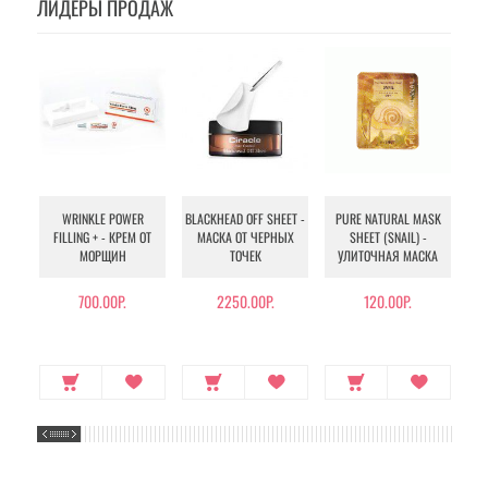
ЛИДЕРЫ ПРОДАЖ
WRINKLE POWER
BLACKHEAD OFF SHEET -
PURE NATURAL MASK
MU
FILLING + - КРЕМ ОТ
МАСКА ОТ ЧЕРНЫХ
SHEET (SNAIL) -
- 
МОРЩИН
ТОЧЕК
УЛИТОЧНАЯ МАСКА
Э
700.00Р.
2250.00Р.
120.00Р.