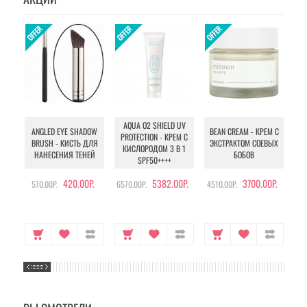
AQUA O2 SHIELD UV
B
ANGLED EYE SHADOW
BEAN CREAM - КРЕМ С
PROTECTION - КРЕМ С
BRUSH - КИСТЬ ДЛЯ
ЭКСТРАКТОМ СОЕВЫХ
КИСЛОРОДОМ 3 В 1
УХ
НАНЕСЕНИЯ ТЕНЕЙ
БОБОВ
SPF50++++
420.00Р.
5382.00Р.
3700.00Р.
570.00Р.
6570.00Р.
4510.00Р.
105