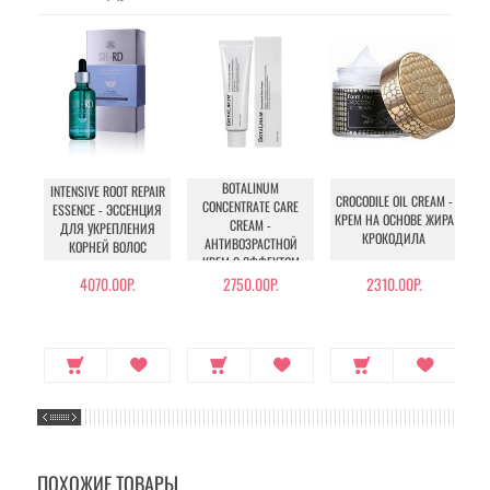
BOTALINUM
INTENSIVE ROOT REPAIR
CROCODILE OIL CREAM -
CONCENTRATE CARE
ESSENCE - ЭССЕНЦИЯ
КРЕМ НА ОСНОВЕ ЖИРА
CREAM -
ДЛЯ УКРЕПЛЕНИЯ
КРОКОДИЛА
АНТИВОЗРАСТНОЙ
КОРНЕЙ ВОЛОС
КРЕМ С ЭФФЕКТОМ
М
БОТОКСА
4070.00Р.
2750.00Р.
2310.00Р.
ПОХОЖИЕ ТОВАРЫ