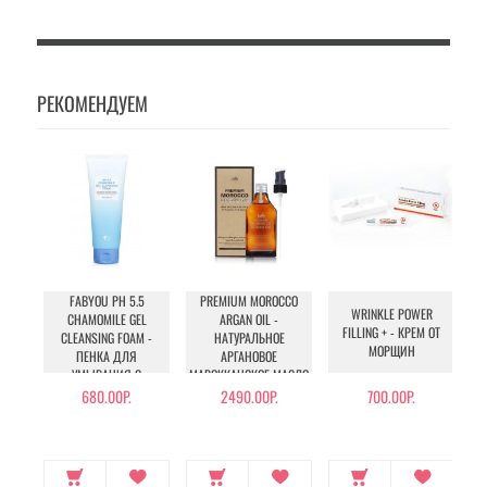
РЕКОМЕНДУЕМ
FABYOU PH 5.5
PREMIUM MOROCCO
WRINKLE POWER
CHAMOMILE GEL
ARGAN OIL -
FILLING + - КРЕМ ОТ
CLEANSING FOAM -
НАТУРАЛЬНОЕ
МОРЩИН
ПЕНКА ДЛЯ
АРГАНОВОЕ
УМЫВАНИЯ С
МАРОККАНСКОЕ МАСЛО
РОМАШКОЙ
ДЛЯ ВОЛОС
680.00Р.
2490.00Р.
700.00Р.