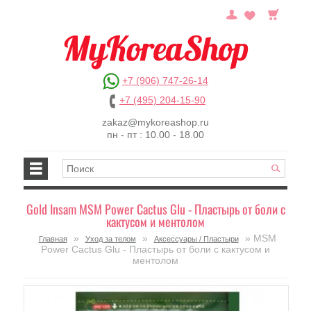
+7 (906) 747-26-14
+7 (495) 204-15-90
zakaz@mykoreashop.ru
пн - пт : 10.00 - 18.00
Gold Insam MSM Power Cactus Glu - Пластырь от боли с
кактусом и ментолом
»
»
» MSM
Главная
Уход за телом
Аксессуары / Пластыри
Power Cactus Glu - Пластырь от боли с кактусом и
ментолом