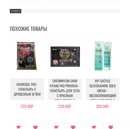
ПОХОЖИЕ ТОВАРЫ
CHEONNYEON CHIM
VIP CACTUS
CHARCOAL PAD -
HYANG PAD PREMIUM -
GLUCOSAMINE GOLD
ПЛАСТЫРЬ С
ПЛАСТЫРЬ ДЛЯ ТЕЛА
CREAM -
ДРЕВЕСНЫМ УГЛЕМ
С КРАСНЫМ
ОБЕЗБОЛИВАЮЩИЙ
КО
ЖЕНЬШЕНЕМ И
КРЕМ ДЛЯ ТЕЛА С
МАСЛОМ УДОВОГО
ГЛЮКОЗАМИНОМ И
220.00Р.
330.00Р.
380.00Р.
ДЕРЕВА
ЭКСТРАКТОМ ОПУНЦИИ