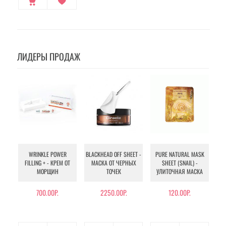
ЛИДЕРЫ ПРОДАЖ
WRINKLE POWER
BLACKHEAD OFF SHEET -
PURE NATURAL MASK
MU
FILLING + - КРЕМ ОТ
МАСКА ОТ ЧЕРНЫХ
SHEET (SNAIL) -
- 
МОРЩИН
ТОЧЕК
УЛИТОЧНАЯ МАСКА
Э
700.00Р.
2250.00Р.
120.00Р.