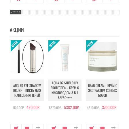
АКЦИИ
AQUA O2 SHIELD UV
B
ANGLED EYE SHADOW
BEAN CREAM - КРЕМ С
PROTECTION - КРЕМ С
BRUSH - КИСТЬ ДЛЯ
ЭКСТРАКТОМ СОЕВЫХ
КИСЛОРОДОМ 3 В 1
УХ
НАНЕСЕНИЯ ТЕНЕЙ
БОБОВ
SPF50++++
420.00Р.
5382.00Р.
3700.00Р.
570.00Р.
6570.00Р.
4510.00Р.
105