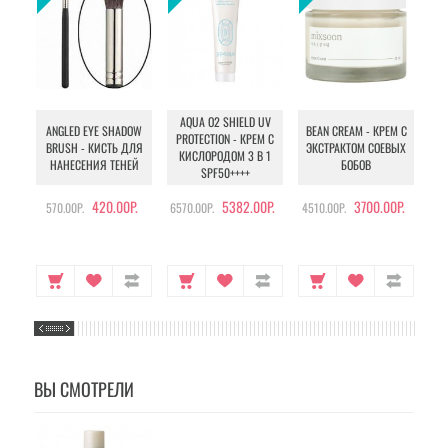
AQUA O2 SHIELD UV
B
ANGLED EYE SHADOW
BEAN CREAM - КРЕМ С
PROTECTION - КРЕМ С
BRUSH - КИСТЬ ДЛЯ
ЭКСТРАКТОМ СОЕВЫХ
КИСЛОРОДОМ 3 В 1
УХ
НАНЕСЕНИЯ ТЕНЕЙ
БОБОВ
SPF50++++
420.00Р.
5382.00Р.
3700.00Р.
570.00Р.
6570.00Р.
4510.00Р.
105
ВЫ СМОТРЕЛИ