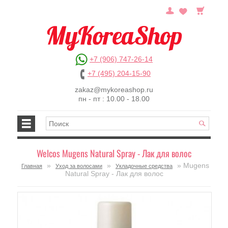
+7 (906) 747-26-14
+7 (495) 204-15-90
zakaz@mykoreashop.ru
пн - пт : 10.00 - 18.00
Welcos Mugens Natural Spray - Лак для волос
»
»
» Mugens
Главная
Уход за волосами
Укладочные средства
Natural Spray - Лак для волос