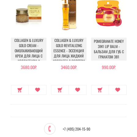
COLLAGEN & LUXURY
COLLAGEN & LUXURY
POMEGRANATE HONEY
GOLD CREAM -
GOLD REVITALIZING
3IN1 LIP BALM -
ОМОЛАЖИВАЮЩИЙ
ESSENCE - ЭССЕНЦИЯ
БАЛЬЗАМ ДЛЯ ГУБ С
АН
КРЕМ ДЛЯ ЛИЦА С
ДЛЯ ЛИЦА ЖИДКИЙ
ГРАНАТОМ 3В1
КОЛЛАГЕНОМ И
КОЛЛАГЕН С ЗОЛОТОМ
КОЛЛОИДНЫМ
3680.00Р.
3460.00Р.
990.00Р.
ЗОЛОТОМ
+7 (495) 204-15-90