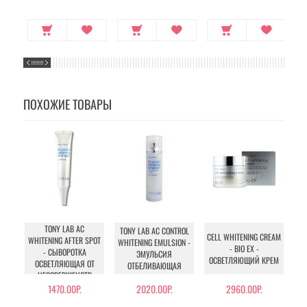
ПОХОЖИЕ ТОВАРЫ
TONY LAB AC
TO
TONY LAB AC CONTROL
CELL WHITENING CREAM
WHITENING AFTER SPOT
WHITENING EMULSION -
- BIO EX -
- СЫВОРОТКА
ТО
ЭМУЛЬСИЯ
ОСВЕТЛЯЮЩИЙ КРЕМ
ОСВЕТЛЯЮЩАЯ ОТ
ОТБЕЛИВАЮЩАЯ
НЕСОВЕРШЕНСТВ
1470.00Р.
2020.00Р.
2960.00Р.