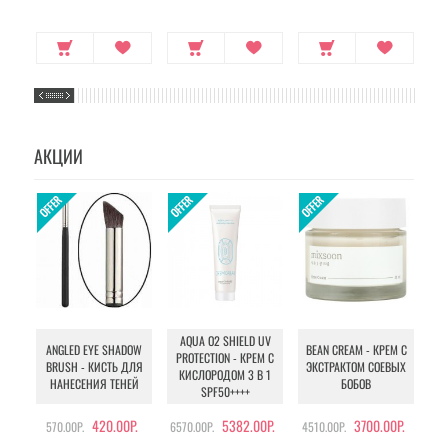
АКЦИИ
AQUA O2 SHIELD UV
B
ANGLED EYE SHADOW
BEAN CREAM - КРЕМ С
PROTECTION - КРЕМ С
BRUSH - КИСТЬ ДЛЯ
ЭКСТРАКТОМ СОЕВЫХ
КИСЛОРОДОМ 3 В 1
УХ
НАНЕСЕНИЯ ТЕНЕЙ
БОБОВ
SPF50++++
420.00Р.
5382.00Р.
3700.00Р.
570.00Р.
6570.00Р.
4510.00Р.
105