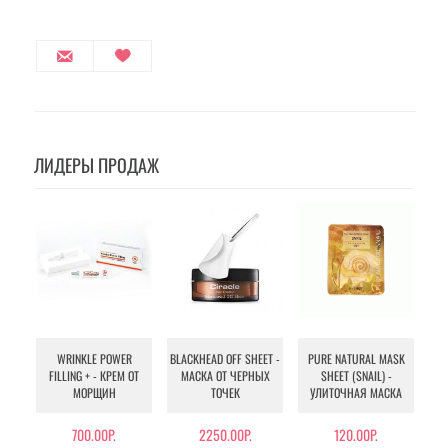
ЛИДЕРЫ ПРОДАЖ
WRINKLE POWER
BLACKHEAD OFF SHEET -
PURE NATURAL MASK
MU
FILLING + - КРЕМ ОТ
МАСКА ОТ ЧЕРНЫХ
SHEET (SNAIL) -
- 
МОРЩИН
ТОЧЕК
УЛИТОЧНАЯ МАСКА
Э
700.00Р.
2250.00Р.
120.00Р.