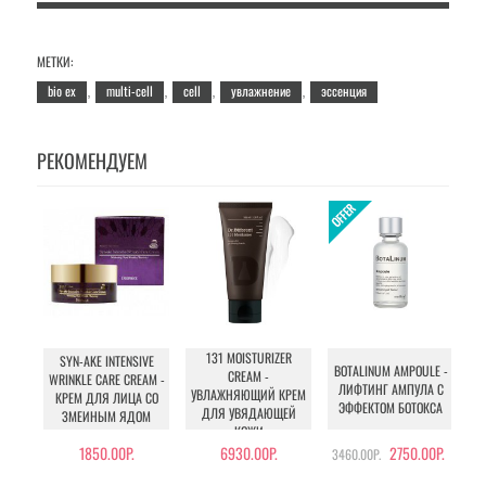
МЕТКИ:
bio ex
multi-cell
cell
увлажнение
эссенция
,
,
,
,
РЕКОМЕНДУЕМ
131 MOISTURIZER
SYN-AKE INTENSIVE
BOTALINUM AMPOULE -
CREAM -
WRINKLE CARE CREAM -
ЛИФТИНГ АМПУЛА С
BO
УВЛАЖНЯЮЩИЙ КРЕМ
КРЕМ ДЛЯ ЛИЦА СО
ЭФФЕКТОМ БОТОКСА
ДЛЯ УВЯДАЮЩЕЙ
ЗМЕИНЫМ ЯДОМ
КОЖИ
1850.00Р.
6930.00Р.
2750.00Р.
3460.00Р.