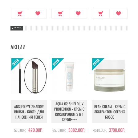
АКЦИИ
AQUA O2 SHIELD UV
B
ANGLED EYE SHADOW
BEAN CREAM - КРЕМ С
PROTECTION - КРЕМ С
BRUSH - КИСТЬ ДЛЯ
ЭКСТРАКТОМ СОЕВЫХ
КИСЛОРОДОМ 3 В 1
УХ
НАНЕСЕНИЯ ТЕНЕЙ
БОБОВ
SPF50++++
420.00Р.
5382.00Р.
3700.00Р.
570.00Р.
6570.00Р.
4510.00Р.
105