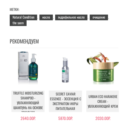
МЕТКИ:
Natural Condition
масло
гидрофильное масло
очищение
,
,
,
,
the saem
РЕКОМЕНДУЕМ
TRUFFLE MOISTURIZING
SECRET CAVIAR
URBAN ECO HARAKEKE
SHAMPOO -
ESSENCE - ЭССЕНЦИЯ С
W
CREAM -
УВЛАЖНЯЮЩИЙ
ЭКСТРАКТОМ ИКРЫ
УВЛАЖНЯЮЩИЙ КРЕМ
ШАМПУНЬ НА ОСНОВЕ
ПИТАТЕЛЬНАЯ
ТРЮФЕЛЯ
2640.00Р.
5870.00Р.
2030.00Р.