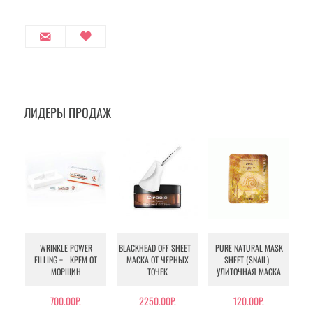
ЛИДЕРЫ ПРОДАЖ
WRINKLE POWER
BLACKHEAD OFF SHEET -
PURE NATURAL MASK
MU
FILLING + - КРЕМ ОТ
МАСКА ОТ ЧЕРНЫХ
SHEET (SNAIL) -
- 
МОРЩИН
ТОЧЕК
УЛИТОЧНАЯ МАСКА
Э
700.00Р.
2250.00Р.
120.00Р.