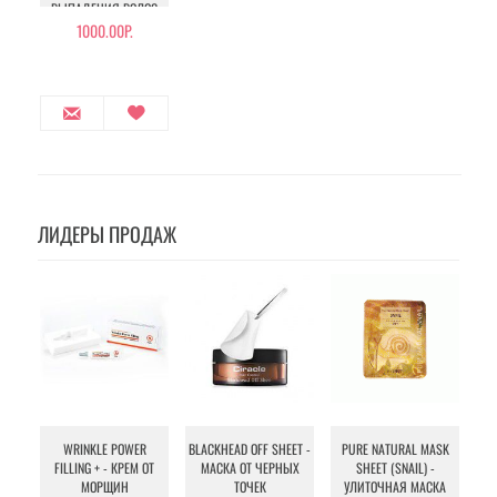
ВЫПАДЕНИЯ ВОЛОС
1000.00Р.
ЛИДЕРЫ ПРОДАЖ
WRINKLE POWER
BLACKHEAD OFF SHEET -
PURE NATURAL MASK
MU
FILLING + - КРЕМ ОТ
МАСКА ОТ ЧЕРНЫХ
SHEET (SNAIL) -
- 
МОРЩИН
ТОЧЕК
УЛИТОЧНАЯ МАСКА
Э