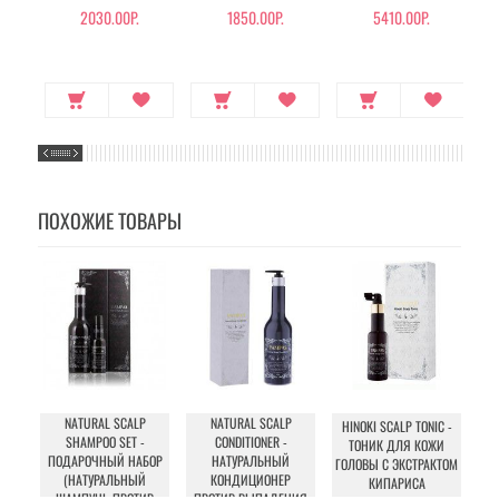
2030.00Р.
1850.00Р.
5410.00Р.
ПОХОЖИЕ ТОВАРЫ
NATURAL SCALP
NATURAL SCALP
HINOKI SCALP TONIС -
A
SHAMPOO SET -
CONDITIONER -
ТОНИК ДЛЯ КОЖИ
М
ПОДАРОЧНЫЙ НАБОР
НАТУРАЛЬНЫЙ
ГОЛОВЫ С ЭКСТРАКТОМ
(НАТУРАЛЬНЫЙ
КОНДИЦИОНЕР
КИПАРИСА
ШАМПУНЬ ПРОТИВ
ПРОТИВ ВЫПАДЕНИЯ