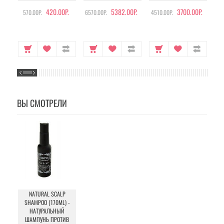
420.00Р.
5382.00Р.
3700.00Р.
570.00Р.
6570.00Р.
4510.00Р.
105
ВЫ СМОТРЕЛИ
NATURAL SCALP
SHAMPOO (170ML) -
НАТУРАЛЬНЫЙ
ШАМПУНЬ ПРОТИВ