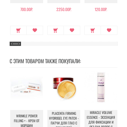
700.00Р.
2250.00Р.
120.00Р.
С ЭТИМ ТОВАРОМ ТАКЖЕ ПОКУПАЛИ:
MIRACLE VOLUME
PLACENTA FIRMING
WRINKLE POWER
ESSENCE - ЭССЕНЦИЯ
AC
HYDROGEL EYE PATCH -
FILLING + - КРЕМ ОТ
ДЛЯ ФИКСАЦИИ И
ПАТЧИ ДЛЯ ГЛАЗ С
МОРЩИН
ОБЪЕМА ВОЛОС С
ША