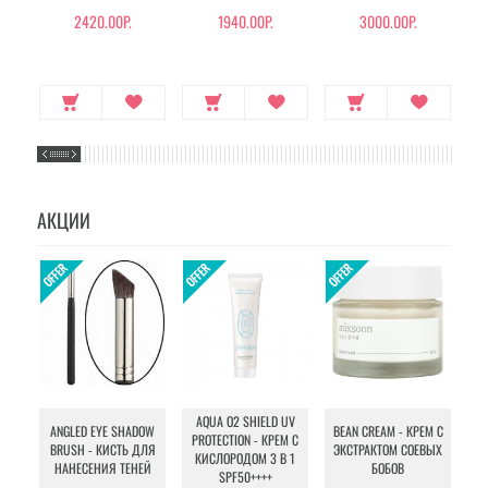
ВЫПАДЕНИЯ ВОЛОС)
ВОЛОС
2420.00Р.
1940.00Р.
3000.00Р.
АКЦИИ
AQUA O2 SHIELD UV
B
ANGLED EYE SHADOW
BEAN CREAM - КРЕМ С
PROTECTION - КРЕМ С
BRUSH - КИСТЬ ДЛЯ
ЭКСТРАКТОМ СОЕВЫХ
КИСЛОРОДОМ 3 В 1
УХ
НАНЕСЕНИЯ ТЕНЕЙ
БОБОВ
SPF50++++