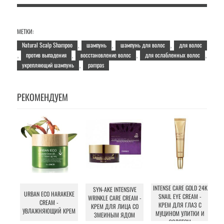
МЕТКИ:
Natural Scalp Shampoo
шампунь
шампунь для волос
для волос
,
,
,
против выпадения
восстановление волос
для ослабленных волос
,
,
,
,
укрепляющий шампунь
pampas
,
РЕКОМЕНДУЕМ
INTENSE CARE GOLD 24K
SYN-AKE INTENSIVE
URBAN ECO HARAKEKE
SNAIL EYE CREAM -
WRINKLE CARE CREAM -
ES
CREAM -
КРЕМ ДЛЯ ГЛАЗ С
КРЕМ ДЛЯ ЛИЦА СО
УВЛАЖНЯЮЩИЙ КРЕМ
МУЦИНОМ УЛИТКИ И
ЗМЕИНЫМ ЯДОМ
ЗОЛОТОМ