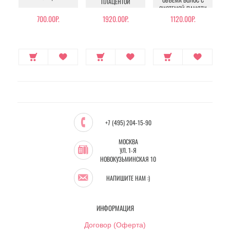
ПЛАЦЕНТОЙ
СИСТЕМОЙ ПАМЯТИ
КР
ЛОКОНОВ
700.00Р.
1920.00Р.
1120.00Р.
+7 (495) 204-15-90
МОСКВА
УЛ. 1-Я
НОВОКУЗЬМИНСКАЯ 10
НАПИШИТЕ НАМ :)
ИНФОРМАЦИЯ
Договор (Оферта)