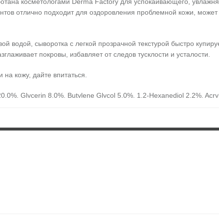
отана косметологами Derma Factory для успокаивающего, увлажня
нтов отлично подходит для оздоровления проблемной кожи, может
ой водой, сыворотка с легкой прозрачной текстурой быстро купиру
глаживает покровы, избавляет от следов тусклости и усталости.
 на кожу, дайте впитаться.
%, Glycerin 8.0%, Butylene Glycol 5.0%, 1.2-Hexanediol 2.2%, Acrylat