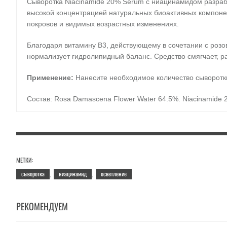
Сыворотка Niacinamide 20% Serum с ниацинамидом разраб
высокой концентрацией натуральных биоактивных компоне
покровов и видимых возрастных изменениях.
Благодаря витамину B3, действующему в сочетании с розов
нормализует гидролипидный баланс. Средство смягчает, раз
Применение:
Нанесите необходимое количество сыворотки
Состав:
Rosa Damascena Flower Water 64.5%, Niacinamide 20.0
Tromethamine, Xanthan Gum, Disodium EDIT, Purified water
Объем:
30 мл.
МЕТКИ:
сыворотка
ниацинамид
осветление
,
,
РЕКОМЕНДУЕМ