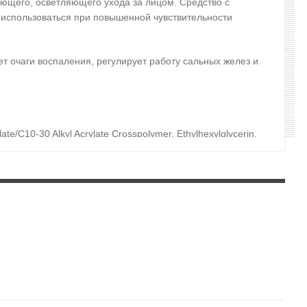
ющего, осветляющего ухода за лицом. Средство с
 использоваться при повышенной чувствительности
ет очаги воспаления, регулирует работу сальных желез и
e/C10-30 Alkyl Acrylate Crosspolymer, Ethylhexylglycerin,