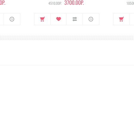
0Р.
3700.00Р.
4510.00Р.
10500