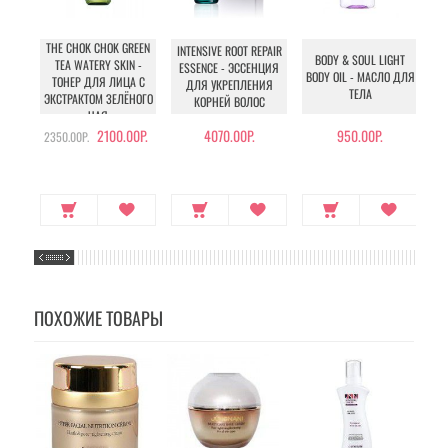
THE CHOK CHOK GREEN
INTENSIVE ROOT REPAIR
BODY & SOUL LIGHT
TEA WATERY SKIN -
ESSENCE - ЭССЕНЦИЯ
BODY OIL - МАСЛО ДЛЯ
ТОНЕР ДЛЯ ЛИЦА С
ДЛЯ УКРЕПЛЕНИЯ
ТЕЛА
ЭКСТРАКТОМ ЗЕЛЁНОГО
КОРНЕЙ ВОЛОС
ЧАЯ
Л
С
2100.00Р.
4070.00Р.
950.00Р.
2350.00Р.
ПОХОЖИЕ ТОВАРЫ