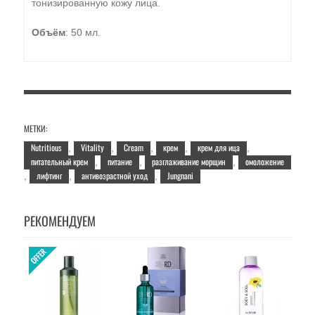
тонизированную кожу лица.
Объём
: 50 мл.
МЕТКИ:
Nutritious
Vitality
Cream
крем
крем для ица
,
,
,
,
,
питательный крем
питание
разглаживание морщин
омоложение
,
,
,
лифтинг
антивозрастной уход
Jungnani
,
,
,
РЕКОМЕНДУЕМ