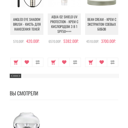
AQUA O2 SHIELD UV
B
ANGLED EYE SHADOW
BEAN CREAM - КРЕМ С
PROTECTION - КРЕМ С
BRUSH - КИСТЬ ДЛЯ
ЭКСТРАКТОМ СОЕВЫХ
КИСЛОРОДОМ 3 В 1
УХ
НАНЕСЕНИЯ ТЕНЕЙ
БОБОВ
SPF50++++
420.00Р.
5382.00Р.
3700.00Р.
570.00Р.
6570.00Р.
4510.00Р.
105
ВЫ СМОТРЕЛИ