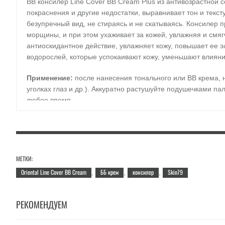
BB консилер Line Cover BB Cream Plus из антивозрастной се
покраснения и другие недостатки, выравнивает тон и текст
безупречный вид, не стираясь и не скатываясь. Консилер п
морщины, и при этом ухаживает за кожей, увлажняя и смяг
антиоскидантное действие, увлажняет кожу, повышает ее эл
водорослей, которые успокаивают кожу, уменьшают влиян
Применение:
после нанесения тонального или BB крема, н
уголках глаз и др.). Аккуратно растушуйте подушечками па
любое время.
Объем
: 10g
МЕТКИ:
Oriental Line Cover BB Cream
ББ крем
консилер
Skin79
,
,
,
РЕКОМЕНДУЕМ