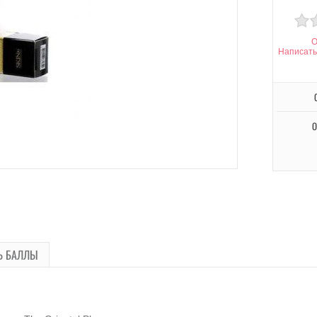
О
Написать
О
Ь БАЛЛЫ