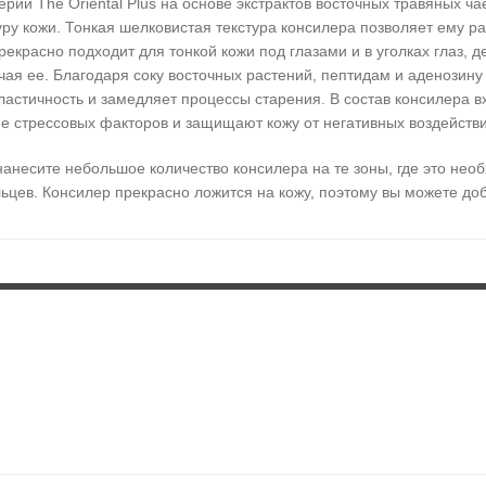
рии The Oriental Plus на основе экстрактов восточных травяных чае
уру кожи. Тонкая шелковистая текстура консилера позволяет ему р
рекрасно подходит для тонкой кожи под глазами и в уголках глаз, 
чая ее. Благодаря соку восточных растений, пептидам и аденозину
астичность и замедляет процессы старения. В состав консилера вх
ие стрессовых факторов и защищают кожу от негативных воздейст
анесите небольшое количество консилера на те зоны, где это нео
льцев. Консилер прекрасно ложится на кожу, поэтому вы можете доб