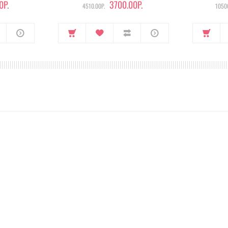
0Р.
3700.00Р.
4510.00Р.
10500