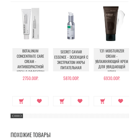
BOTALINUM
131 MOISTURIZER
SECRET CAVIAR
CR
CONCENTRATE CARE
CREAM -
ESSENCE - ЭССЕНЦИЯ С
КР
CREAM -
УВЛАЖНЯЮЩИЙ КРЕМ
ЭКСТРАКТОМ ИКРЫ
АНТИВОЗРАСТНОЙ
ДЛЯ УВЯДАЮЩЕЙ
ПИТАТЕЛЬНАЯ
КРЕМ С ЭФФЕКТОМ
КОЖИ
БОТОКСА
2750.00Р.
5870.00Р.
6930.00Р.
ПОХОЖИЕ ТОВАРЫ