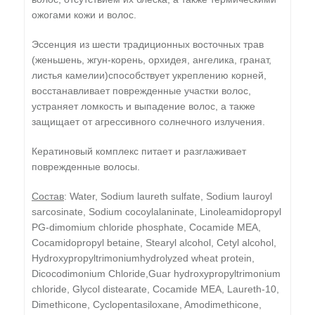
ожогами кожи и волос.
Эссенция из шести традиционных восточных трав
(женьшень, жгун-корень, орхидея, ангелика, гранат,
листья камелии)способствует укреплению корней,
восстанавливает поврежденные участки волос,
устраняет ломкость и выпадение волос, а также
защищает от агрессивного солнечного излучения.
Кератиновый комплекс питает и разглаживает
поврежденные волосы.
Состав
: Water, Sodium laureth sulfate, Sodium lauroyl
sarcosinate, Sodium cocoylalaninate, Linoleamidopropyl
PG-dimomium chloride phosphate, Cocamide MEA,
Cocamidopropyl betaine, Stearyl alcohol, Cetyl alcohol,
Hydroxypropyltrimoniumhydrolyzed wheat protein,
Dicocodimonium Chloride,Guar hydroxypropyltrimonium
chloride, Glycol distearate, Cocamide MEA, Laureth-10,
Dimethicone, Cyclopentasiloxane, Amodimethicone,