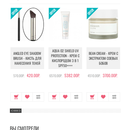
AQUA O2 SHIELD UV
B
ANGLED EYE SHADOW
BEAN CREAM - КРЕМ С
PROTECTION - КРЕМ С
BRUSH - КИСТЬ ДЛЯ
ЭКСТРАКТОМ СОЕВЫХ
КИСЛОРОДОМ 3 В 1
УХ
НАНЕСЕНИЯ ТЕНЕЙ
БОБОВ
SPF50++++
420.00Р.
5382.00Р.
3700.00Р.
570.00Р.
6570.00Р.
4510.00Р.
105
ВЫ СМОТРЕЛИ