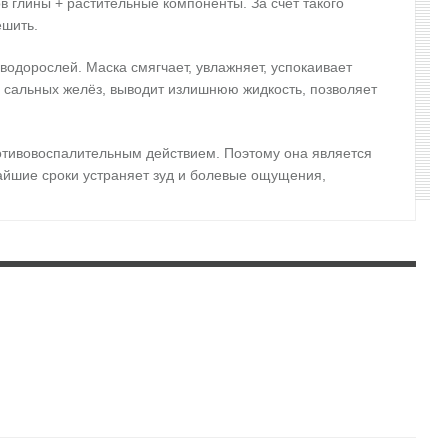
в глины + растительные компоненты. За счет такого
ешить.
 водорослей. Маска смягчает, увлажняет, успокаивает
сальных желёз, выводит излишнюю жидкость, позволяет
отивовоспалительным действием. Поэтому она является
айшие сроки устраняет зуд и болевые ощущения,
о манго, экстракты мёда, лимона, апельсина и масло
защищает ее от неблагоприятного воздействия окружающей
 пятен постакне. Идеально подходит для тех, кто мечтает
 асаи, экстракт черники и экстракт клюквы. Чёрная глина
влению сального блеска, образованию угрей и камедонов.
летках, регулирует работу сальных желёз. Замедляет