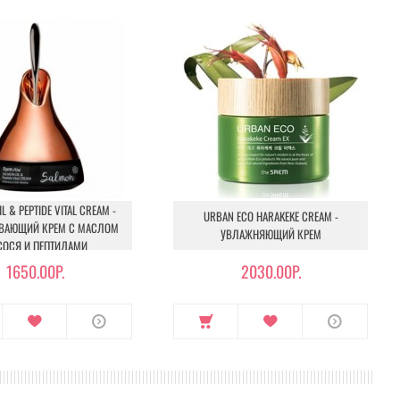
спользовать на всё лицо, миксовать между собой, а
L & PEPTIDE VITAL CREAM -
URBAN ECO HARAKEKE CREAM -
ВАЮЩИЙ КРЕМ С МАСЛОМ
УВЛАЖНЯЮЩИЙ КРЕМ
ОСЯ И ПЕПТИДАМИ
1650.00Р.
2030.00Р.