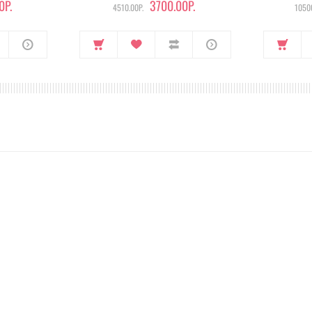
0Р.
3700.00Р.
4510.00Р.
10500