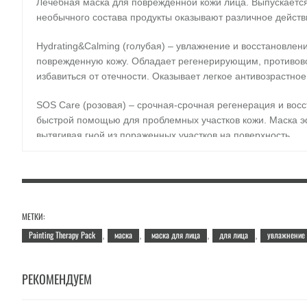
Лечебная маска для поврежденной кожи лица. Выпускается 
необычного состава продукты оказывают различное действи
Hydrating&Calming (голубая) – увлажнение и восстановлени
поврежденную кожу. Обладает регенерирующим, противово
избавиться от отечности. Оказывает легкое антивозрастное
SOS Care (розовая) – срочная-срочная регенерация и во
быстрой помощью для проблемных участков кожи. Маска э
вытягивая гной из пораженных участков на поверхность.
Moisturizing (желтая)
– увлажнение и питание кожи. В сос
виноградных косточек. За счет такого полезного «коктейл
среды.
МЕТКИ:
Brightening - (белая) - осветление и выравнивание тона к
Painting Therapy Pack
маска
маска для лица
для лица
увлажнение
,
,
,
,
о "фарфоровой" коже лица.
Sebum Control - (чёрная) подходит для жирной кожи. Содер
РЕКОМЕНДУЕМ
удаляет ороговевшие клетки кожи, улучшает обмен веществ
Древесный уголь глубоко проникая в кожу выводит токсины