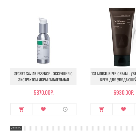
окислительный процесс, который является причиной старе
Применение:
нанесите маску на чистую кожу лица, оставьт
также наносить их на разные участки лица по потребностям
Объем:
30 мл.
SECRET CAVIAR ESSENCE - ЭССЕНЦИЯ С
131 MOISTURIZER CREAM - 
ЭКСТРАКТОМ ИКРЫ ПИТАТЕЛЬНАЯ
КРЕМ ДЛЯ УВЯДАЮЩЕ
5870.00Р.
6930.00Р.