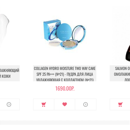
ния кожи.
е на 15-20 минут. После этого смойте теплой водой. Маски можно и
.
COLLAGEN HYDRO MOISTURE TWO WAY CAKE
SALMON OI
УВЛАЖНЯЮЩИЙ
SPF 25 PA+++ (№21) - ПУДРА ДЛЯ ЛИЦА
ОМОЛАЖИ
Й КОЖИ
УВЛАЖНЯЮЩАЯ С КОЛЛАГЕНОМ (№21)
ЛОС
1690.00Р.