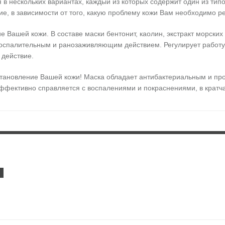
в нескольких вариантах, каждый из которых содержит один из типо
е, в зависимости от того, какую проблему кожи Вам необходимо р
е Вашей кожи. В составе маски бентонит, каолин, экстракт морских
спалительным и ранозаживляющим действием. Регулирует работу 
 действие.
сстановление Вашей кожи! Маска обладает антибактериальным и пр
ффективно справляется с воспалениями и покраснениями, в кратч
таве маски масло сладкого миндаля, бетаин, экстракт банана, масл
я» маска быстро восстанавливает упругость и эластичность кожи, 
ожи. Средство помогает избавиться от веснушек, пигментных пятен и
жит каолин, порошок древесного угля, марокканскую глину, экстракт
 в клетках, контролирует работу сальных желёз, препятствует поя
, способствует разогреванию кожи и улучшению обмена веществ в к