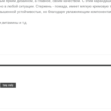
 ярким дизайном, а главное, своим качеством. С этим карандашом
о в любой ситуации. Стержень - помада, имеет мягкую кремовую те
шенной устойчивостью, но благодаря увлажняющим компонентам не
,витамины и т.д.
tony moly
,
го заретушировать пространство.