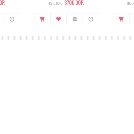
0Р.
3700.00Р.
4510.00Р.
10500