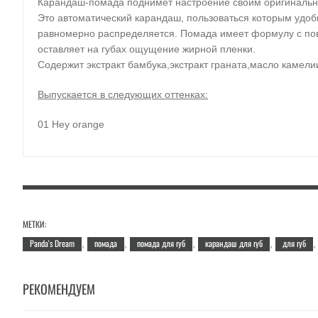
Карандаш-помада поднимет настроение своим оригинальным
Это автоматический карандаш, пользоваться которым удобн
равномерно распределяется. Помада имеет формулу с повы
оставляет на губах ощущение жирной пленки.
Содержит экстракт бамбука,экстракт граната,масло камелии
Выпускается в следующих оттенках:
01 Hey orange
02 Heart pink
03 Pink lady
04 Red berry
МЕТКИ:
Panda's Dream
помада
помада для губ
карандаш для губ
для губ
05 True red
,
,
,
,
Применение:
провести карандашом по линии губ, после че
РЕКОМЕНДУЕМ
Объём:
1,5 гр.