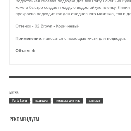
Водостойкая гелевая подводка для век Party Lover Gel Eye
коже и быстро создает гладкую водостойкую пленку. Линия
прекрасно подходит как для ежедневного макияжа, так и д
Оттенок - 02 Brown - Коричневый
Применение
: наносится с помощью кисти для подводки.
Объем
: 4г
МЕТКИ:
Party Lover
подводка
подводка для глаз
для глаз
,
,
,
РЕКОМЕНДУЕМ