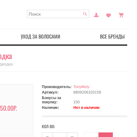
УХОД ЗА ВОЛОСАМИ
ВСЕ БРЕНДЫ
одка
одводка
Производитель:
TonyMoly
Артикул:
8809206320156
Бонусы за
покупку:
150
50.00Р.
Наличие:
Нет в наличии
КОЛ-ВО: