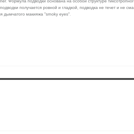
liner. Формула подводки основана на особой структуре тиксотропног
 подводки получается ровной и гладкой, подводка не течет и не см
ля дымчатого макияжа "smoky eyes".