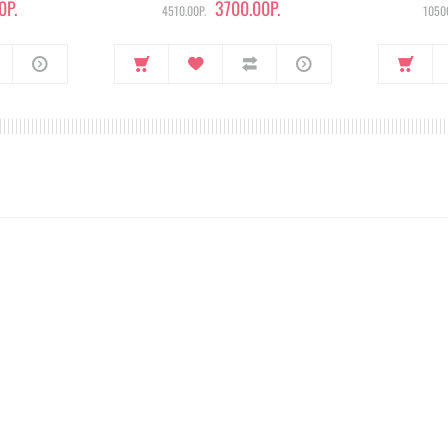
0Р.
3700.00Р.
4510.00Р.
10500