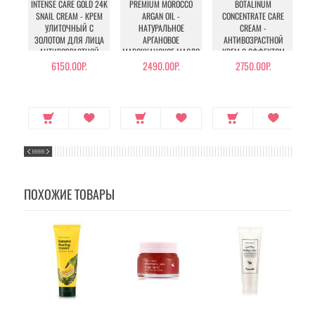
INTENSE CARE GOLD 24K
PREMIUM MOROCCO
BOTALINUM
SNAIL CREAM - КРЕМ
ARGAN OIL -
CONCENTRATE CARE
BO
УЛИТОЧНЫЙ С
НАТУРАЛЬНОЕ
CREAM -
ЗОЛОТОМ ДЛЯ ЛИЦА
АРГАНОВОЕ
АНТИВОЗРАСТНОЙ
АНТИВОЗРАСТНОЙ
МАРОККАНСКОЕ МАСЛО
КРЕМ С ЭФФЕКТОМ
ДЛЯ ВОЛОС
БОТОКСА
6150.00Р.
2490.00Р.
2750.00Р.
ПОХОЖИЕ ТОВАРЫ