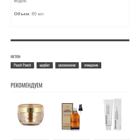
водой.
Объем
: 80 мл.
МЕТКИ:
Peach Punch
щербет
увлажнение
очищение
,
,
,
РЕКОМЕНДУЕМ