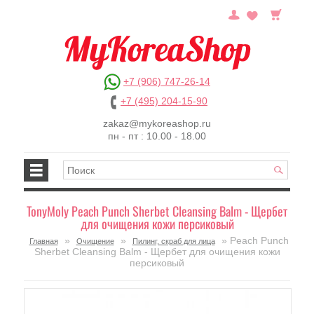
+7 (906) 747-26-14
+7 (495) 204-15-90
zakaz@mykoreashop.ru
пн - пт : 10.00 - 18.00
TonyMoly Peach Punch Sherbet Cleansing Balm - Щербет
для очищения кожи персиковый
»
»
» Peach Punch
Главная
Очищение
Пилинг, скраб для лица
Sherbet Cleansing Balm - Щербет для очищения кожи
персиковый