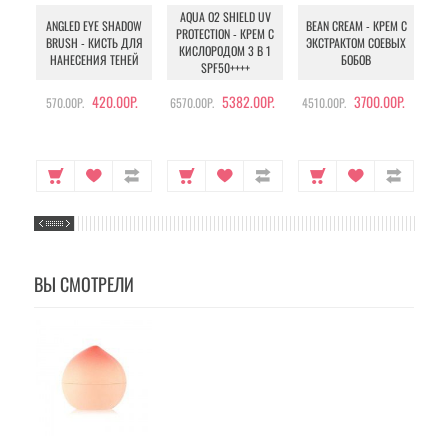
AQUA O2 SHIELD UV
B
ANGLED EYE SHADOW
BEAN CREAM - КРЕМ С
PROTECTION - КРЕМ С
BRUSH - КИСТЬ ДЛЯ
ЭКСТРАКТОМ СОЕВЫХ
КИСЛОРОДОМ 3 В 1
УХ
НАНЕСЕНИЯ ТЕНЕЙ
БОБОВ
SPF50++++
420.00Р.
5382.00Р.
3700.00Р.
570.00Р.
6570.00Р.
4510.00Р.
105
ВЫ СМОТРЕЛИ