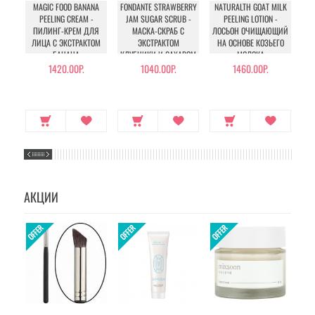
MAGIC FOOD BANANA
FONDANTE STRAWBERRY
NATURALTH GOAT MILK
MA
PEELING CREAM -
JAM SUGAR SCRUB -
PEELING LOTION -
ПИЛИНГ-КРЕМ ДЛЯ
МАСКА-СКРАБ С
ЛОСЬОН ОЧИЩАЮЩИЙ
ЛИЦА С ЭКСТРАКТОМ
ЭКСТРАКТОМ
НА ОСНОВЕ КОЗЬЕГО
СА
БАНАНА
КЛУБНИКИ И САХАРОМ
МОЛОКА
1420.00Р.
1040.00Р.
1460.00Р.
АКЦИИ