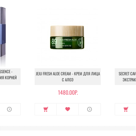
RIMONIUM METHOSULFATE, QUATERNIUM-60, PROPYLENE GLYCO
, SALIX NIGRA (WILLOW) BARK EXTRACT, NELUMBO NUCIFERA R
FLOWER EXTRACT, GLYCYRRHIZA GLABRA (LICORICE) ROOT EXT
A) FLOWER EXTRACT, GLYCINE SOJA (SOYBEAN) SPROUT EXTRA
ства и в течение 5-15 минут выполнить пилинг-массаж по линиям 
 пилинг-гель теплой водой.
SSENCE -
JEJU FRESH ALOE CREAM - КРЕМ ДЛЯ ЛИЦА
SECRET CAV
ИЯ КОРНЕЙ
С АЛОЭ
ЭКСТРАК
1480.00Р.