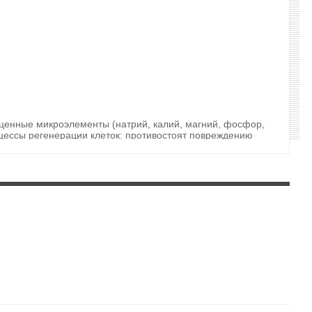
енные микроэлементы (натрий, калий, магний, фосфор,
роцессы регенерации клеток: противостоят повреждению
лета и уменьшают чувствительность кожи к внешним
азглаживаются, цвет лица становится приятным и
ктивизировать работу имеющихся и стимулировать
уппы В. За счёт состава и характеристик экстракт
лковый и липидный обмен, способствует отбеливанию и
ирует и укрепляет дерму на клеточном уровне,
ства, вследствие чего обладает противоотёчным,
ению клеток кожи.
 экстрактов ромашки, солодки и центеллы азиатской
оллагена и выравнивает микрорельеф, усиливает