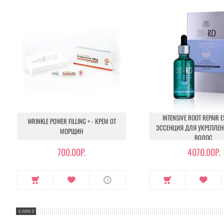
Состав:
WATER, GLYCERIN, PEG-8, CARBOMER, STEART
PHENOXYETHANOL, CAVIAR EXTRACT, BUTYLENE GLYCOL
NELUMBO NUCIFERA LEAF EXTRACT, NELUMBO NUCIFERA 
AESTIVUM EXTRACT, CHAMOMILLA RECUTITA (MATRICARI
Применение:
нанести на лицо небольшое количество сред
уделяя особое внимание проблемным местам, затем смыть
Объём:
120 мл.
INTENSIVE ROOT REPAIR E
WRINKLE POWER FILLING + - КРЕМ ОТ
ЭССЕНЦИЯ ДЛЯ УКРЕПЛЕН
МОРЩИН
ВОЛОС
700.00Р.
4070.00Р.