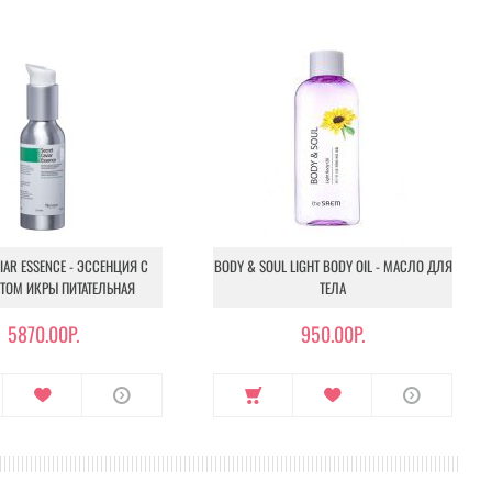
L, ISOPROPYL ALCOHOL, FRAGRANCE,
OOT EXTRACT, NELUMBO NUCIFERA SEED EXTRACT,
RACT, CENTELLA ASIATICA EXTRACT, TUBER
CT, ETHYLHEXYLGLYCERIN.
кожного натяжения, обходя параорбитальную область и
IAR ESSENCE - ЭССЕНЦИЯ С
BODY & SOUL LIGHT BODY OIL - МАСЛО ДЛЯ
ТОМ ИКРЫ ПИТАТЕЛЬНАЯ
ТЕЛА
5870.00Р.
950.00Р.