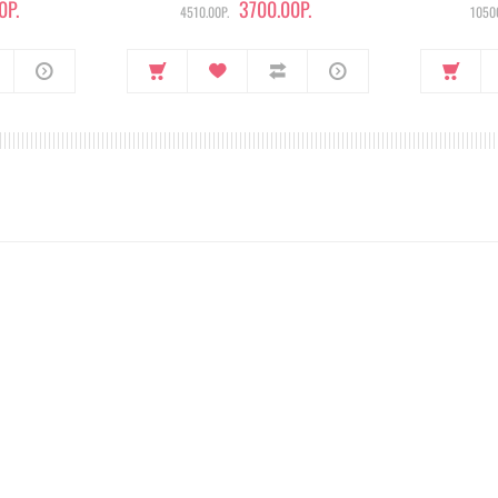
0Р.
3700.00Р.
4510.00Р.
10500