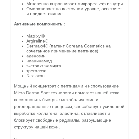
Мгновенно выравнивает микрорельеф изнутри
Омолаживает на клеточном уровне, осветляет
и придает сияние
Активные компоненты:
Matrixyl®
Argireline®
Dermaxyl® (патент Coreana Cosmetics на
сочетанное применение пептидов)
аденозин
ниацинамид
экстракт жемчуга
трегалоза
β-глюкан.
Мощный концентрат с пептидами и использование
Micro Derma Shot технологии помогает нашей коже
восстановить быстрые метаболические и
регенерационные процессы, способствует усиленной
выработке коллагена, эластина, отлавливает и
блокирует свободные радикалы, разрушающие
структуру нашей кожи.