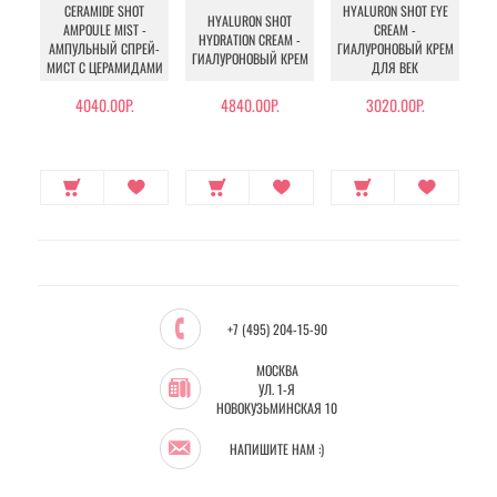
V
CERAMIDE SHOT
HYALURON SHOT EYE
HYALURON SHOT
AMPOULE MIST -
CREAM -
HYDRATION CREAM -
"В
АМПУЛЬНЫЙ СПРЕЙ-
ГИАЛУРОНОВЫЙ КРЕМ
ГИАЛУРОНОВЫЙ КРЕМ
МИСТ С ЦЕРАМИДАМИ
ДЛЯ ВЕК
ОБ
4040.00Р.
4840.00Р.
3020.00Р.
+7 (495) 204-15-90
МОСКВА
УЛ. 1-Я
НОВОКУЗЬМИНСКАЯ 10
НАПИШИТЕ НАМ :)