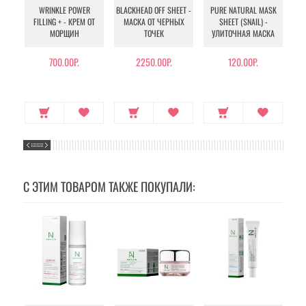
WRINKLE POWER
BLACKHEAD OFF SHEET -
PURE NATURAL MASK
MU
FILLING + - КРЕМ ОТ
МАСКА ОТ ЧЕРНЫХ
SHEET (SNAIL) -
- 
МОРЩИН
ТОЧЕК
УЛИТОЧНАЯ МАСКА
Э
700.00Р.
2250.00Р.
120.00Р.
С ЭТИМ ТОВАРОМ ТАКЖЕ ПОКУПАЛИ: