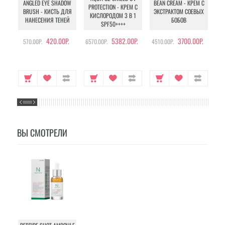
ANGLED EYE SHADOW
BEAN CREAM - КРЕМ С
PROTECTION - КРЕМ С
BRUSH - КИСТЬ ДЛЯ
ЭКСТРАКТОМ СОЕВЫХ
КИСЛОРОДОМ 3 В 1
УХ
НАНЕСЕНИЯ ТЕНЕЙ
БОБОВ
SPF50++++
420.00Р.
5382.00Р.
3700.00Р.
570.00Р.
6570.00Р.
4510.00Р.
105
ВЫ СМОТРЕЛИ