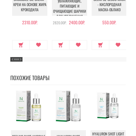
УВЛАЖНЯЮЩИЕ,
КРЕМ НА ОСНОВЕ ЖИРА
- КИСЛОРОДНАЯ
ПИТАЮЩИЕ И
У
КРОКОДИЛА
МАСКА-ОБЛАКО
ОЧИЩАЮЩИЕ ШАРИКИ
ДЛЯ УВЕЛИЧЕНИЯ
ОБЪЕМА ГРУДИ И
2310.00Р.
2400.00Р.
550.00Р.
2820.00Р.
БЕДЕР
ПОХОЖИЕ ТОВАРЫ
HYALURON SHOT LIGHT
VC 