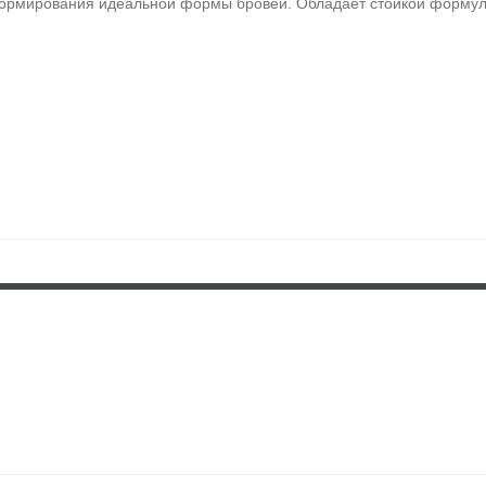
ормирования идеальной формы бровей. Обладает стойкой формулой,
астушуйте.