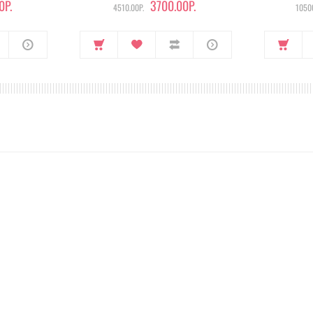
0Р.
3700.00Р.
4510.00Р.
10500