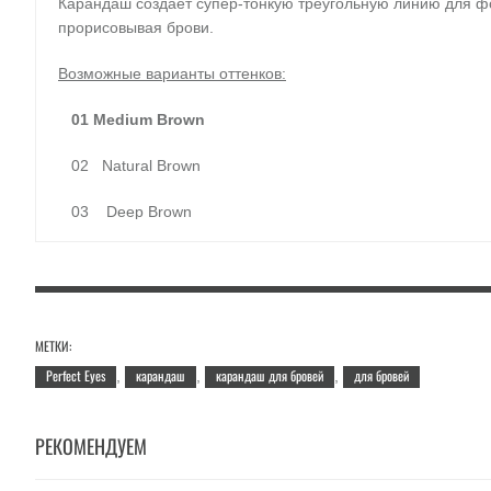
Карандаш создает супер-тонкую треугольную линию для ф
прорисовывая брови.
Возможные варианты оттенков:
01 Medium Brown
02 Natural Brown
03 Deep Brown
Применение:
прорисуйте необходимую форму бровей и р
Объём:
0,7 гр.
МЕТКИ:
Perfect Eyes
карандаш
карандаш для бровей
для бровей
,
,
,
РЕКОМЕНДУЕМ