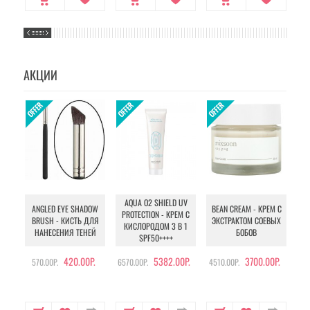
АКЦИИ
AQUA O2 SHIELD UV
B
ANGLED EYE SHADOW
BEAN CREAM - КРЕМ С
PROTECTION - КРЕМ С
BRUSH - КИСТЬ ДЛЯ
ЭКСТРАКТОМ СОЕВЫХ
КИСЛОРОДОМ 3 В 1
УХ
НАНЕСЕНИЯ ТЕНЕЙ
БОБОВ
SPF50++++
420.00Р.
5382.00Р.
3700.00Р.
570.00Р.
6570.00Р.
4510.00Р.
105