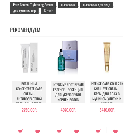
Pore Control Tightening Serum
сыворотка
сыворотка для лица
,
,
,
для сужения пор
Ciracle
,
РЕКОМЕНДУЕМ
BOTALINUM
INTENSE CARE GOLD 24K
INTENSIVE ROOT REPAIR
CONCENTRATE CARE
SNAIL EYE CREAM -
ESSENCE - ЭССЕНЦИЯ
CREAM -
КРЕМ ДЛЯ ГЛАЗ С
ДЛЯ УКРЕПЛЕНИЯ
АНТИВОЗРАСТНОЙ
МУЦИНОМ УЛИТКИ И
О
КОРНЕЙ ВОЛОС
КРЕМ С ЭФФЕКТОМ
ЗОЛОТОМ
БОТОКСА
2750.00Р.
4070.00Р.
5410.00Р.
28