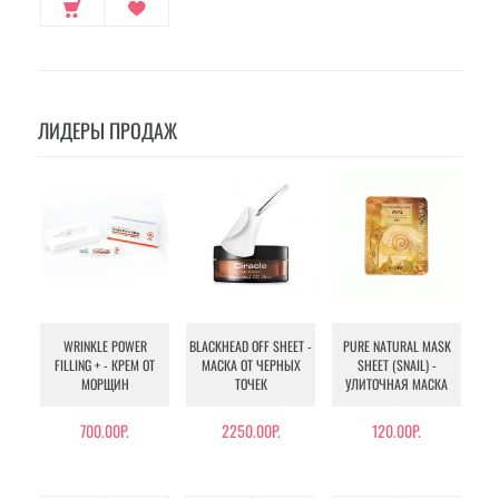
ЛИДЕРЫ ПРОДАЖ
WRINKLE POWER
BLACKHEAD OFF SHEET -
PURE NATURAL MASK
MU
FILLING + - КРЕМ ОТ
МАСКА ОТ ЧЕРНЫХ
SHEET (SNAIL) -
- 
МОРЩИН
ТОЧЕК
УЛИТОЧНАЯ МАСКА
Э
700.00Р.
2250.00Р.
120.00Р.