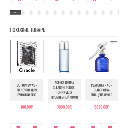
ПОХОЖИЕ ТОВАРЫ
ACENCE DERMA
COTTON SWAB -
PLACENTA - 45 -
CLEARING TONER -
ПАЛОЧКИ ДЛЯ
СЫВОРОТКА
ТОНИК ДЛЯ
ОЧИСТКИ ПОР
ПЛАЦЕНТАРНАЯ
CO
ПРОБЛЕМНОЙ КОЖИ
Д
180.00Р.
3890.00Р.
5830.00Р.