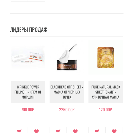
ЛИДЕРЫ ПРОДАЖ
WRINKLE POWER
BLACKHEAD OFF SHEET -
PURE NATURAL MASK
MU
FILLING + - КРЕМ ОТ
МАСКА ОТ ЧЕРНЫХ
SHEET (SNAIL) -
- 
МОРЩИН
ТОЧЕК
УЛИТОЧНАЯ МАСКА
Э
700.00Р.
2250.00Р.
120.00Р.