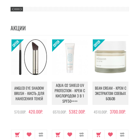
АКЦИИ
AQUA O2 SHIELD UV
B
ANGLED EYE SHADOW
BEAN CREAM - КРЕМ С
PROTECTION - КРЕМ С
BRUSH - КИСТЬ ДЛЯ
ЭКСТРАКТОМ СОЕВЫХ
КИСЛОРОДОМ 3 В 1
УХ
НАНЕСЕНИЯ ТЕНЕЙ
БОБОВ
SPF50++++
420.00Р.
5382.00Р.
3700.00Р.
570.00Р.
6570.00Р.
4510.00Р.
105