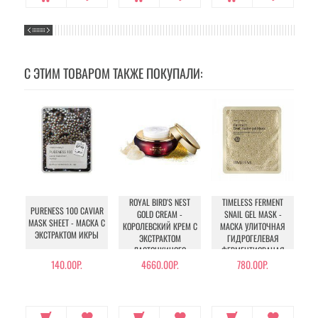
С ЭТИМ ТОВАРОМ ТАКЖЕ ПОКУПАЛИ:
ROYAL BIRD'S NEST
TIMELESS FERMENT
IN
PURENESS 100 CAVIAR
GOLD CREAM -
SNAIL GEL MASK -
SN
MASK SHEET - МАСКА С
КОРОЛЕВСКИЙ КРЕМ С
МАСКА УЛИТОЧНАЯ
ЭКСТРАКТОМ ИКРЫ
ЭКСТРАКТОМ
ГИДРОГЕЛЕВАЯ
ЛАСТОЧКИНОГО
ФЕРМЕНТИОВАНАЯ
ГНЕЗДА И 24К ЗОЛОТА
140.00Р.
4660.00Р.
780.00Р.