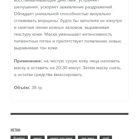
восстанавливающее действие, устраняет
шелушения, ускоряет заживление раздражений.
Обладает уникальной способностью визуально
сглаживать морщины, будто бы заполняя их изнутри
и смягчая линии кожных заломов, выравнивая
текстуру кожи. Маска уменьшает интенсивность
пигментных пятен и препятствует появлению новых,
выравнивая тон кожи.
Применение:
на чистую сухую кожу лица наложить
маску и оставить на 20-30 минут. Затем маску снять,
а остатки средства вмассировать.
Объём:
38 гр.
МЕТКИ:
Prestige
маска
маска для лица
для лица
snail
,
,
,
,
,